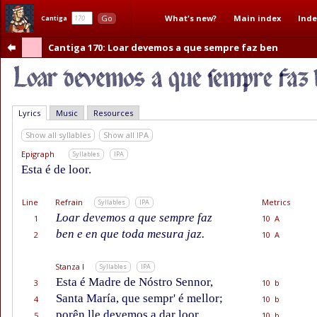
What's new?
Main index
Inde
Go
Cantiga
Cantiga 170
: Loar devemos a que sempre faz ben
Lyrics
Music
Resources
Show all syllables
Show all IPA
Epigraph
Syllables
IPA
Esta é de loor.
Line
Refrain
Metrics
Syllables
IPA
Loar devemos a que sempre faz
1
10 A
ben e en que toda mesura jaz.
2
10 A
Stanza I
Syllables
IPA
Esta é Madre de Nóstro Sennor,
3
10 b
Santa María, que sempr' é mellor;
4
10 b
porên lle devemos a dar loor
5
10 b