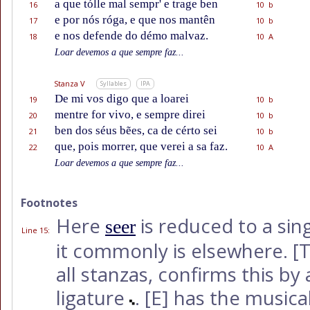
a que tólle mal sempr' e trage ben
16
10 b
e por nós róga, e que nos mantên
17
10 b
e nos defende do démo malvaz.
18
10 A
Loar devemos a que sempre faz...
Stanza V
Syllables
IPA
De mi vos digo que a loarei
19
10 b
mentre for vivo, e sempre direi
20
10 b
ben dos séus bẽes, ca de cérto sei
21
10 b
que, pois morrer, que verei a sa faz.
22
10 A
Loar devemos a que sempre faz...
Footnotes
Here
is reduced to a sing
seer
Line 15
:
it commonly is elsewhere.
[T
all stanzas, confirms this by
ligature
.
[E]
has the musical