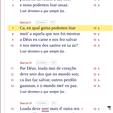
e nona podemos loar assaz.
6
10 A
Loar devemos a que sempre faz...
Stanza II
Syllables
IPA
Ca, en qual guisa podemos loar
7
10 b
muit' a aquela que nos foi mostrar
8
10 b
a Déus en carne e nos fez salvar
9
10 b
e nos meteu dos santos en sa az?
10
10 A
Loar devemos a que sempre faz...
Stanza III
Syllables
IPA
Par Déus, loada mui de coraçôn
11
10 b
deve seer dos que no mundo son;
12
10 b
ca ũus faz salvar, outros perdôn
13
10 b
gaannan, e o mundo met' en paz.
14
10 A
Loar devemos a que sempre faz...
Stanza IV
Syllables
IPA
Loada deve
seer
mais d' outra ren
15
10 b
†