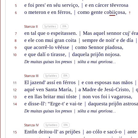
e foi pres' en séu serviço,
|
e en cárcer tẽevrosa
5
o meteron e en férros,
|
como gente co
bii
çosa,
6
†
Stanza II
Syllables
IPA
en tal que o espeitassen.
|
Mas aquel sennor cuj' ér
7
e ele con mui gran coita
|
sempre de noit' e de día
|
8
que acorrê-lo vẽésse
|
como Sennor pïadosa,
9
e que dalí o tirasse,
|
daquela prijôn nojosa.
10
De muitas guisas los presos
|
sólta a mui grorïosa...
Stanza III
Syllables
IPA
El jazend' assí en férros
|
e con esposas nas mãos
|
11
aqué ven Santa María,
|
a Madre de Jesú-Cristo,
|
q
12
e en llas britar mui tóste
|
non vos foi i vagarosa,
13
e disse-ll': “Erge-t' e vai-te
|
daquesta prijôn astrosa
14
De muitas guisas los presos
|
sólta a mui grorïosa...
Stanza IV
Syllables
IPA
Entôn deitou-ll' as prijões
|
ao cólo e sacó-o
|
ante 
15