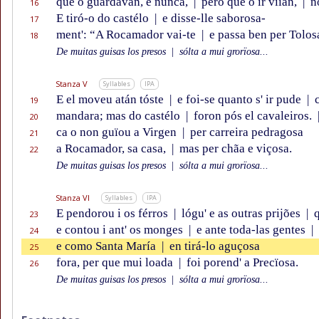
que o guardavan, e nunca,
|
pero que o ir viían,
|
no
16
E tiró-o do castélo
|
e disse-lle saborosa-
17
ment': “A Rocamador vai-te
|
e passa ben per Tolos
18
De muitas guisas los presos
|
sólta a mui grorïosa...
Stanza V
Syllables
IPA
E el moveu atán tóste
|
e foi-se quanto s' ir pude
|
c
19
mandara; mas do castélo
|
foron pós el cavaleiros.
20
ca o non guïou a Virgen
|
per carreira pedragosa
21
a Rocamador, sa casa,
|
mas per chãa e viçosa.
22
De muitas guisas los presos
|
sólta a mui grorïosa...
Stanza VI
Syllables
IPA
E pendorou i os férros
|
lógu' e as outras prijões
|
q
23
e contou i ant' os monges
|
e ante toda-las gentes
|
24
e como Santa María
|
en tirá-lo aguçosa
25
fora, per que mui loada
|
foi porend' a Precïosa.
26
De muitas guisas los presos
|
sólta a mui grorïosa...