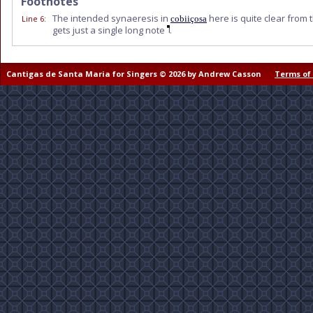
Footnotes
The intended synaeresis in
here is quite clear from 
Line 6
:
cobiiçosa
gets just a single long note
.
Cantigas de Santa Maria for Singers © 2026 by Andrew Casson
Terms of