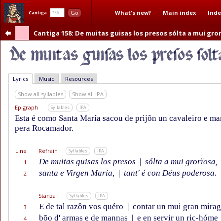
What's new?
Main index
Inde
Go
Cantiga
Cantiga 158
: De muitas guisas los presos sólta a mui gro
Lyrics
Music
Resources
Show all syllables
Show all IPA
Epigraph
Syllables
IPA
Esta é como Santa María sacou de prijôn un cavaleiro e ma
pera Rocamador.
Line
Refrain
Syllables
IPA
De muitas guisas los presos
|
sólta a mui grorïosa,
1
santa e Virgen María,
|
tant' é con Déus poderosa.
2
Stanza I
Syllables
IPA
E de tal razôn vos quéro
|
contar un mui gran mirag
3
bõo d' armas e de mannas
|
e en servir un ric-hóme
4