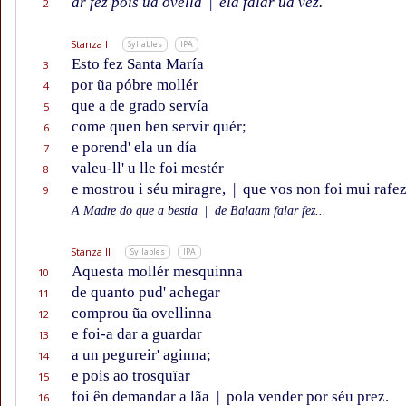
ar fez pois ũa ovella
|
ela falar ũa vez.
2
Stanza I
Syllables
IPA
Esto fez Santa María
3
por ũa póbre mollér
4
que a de grado servía
5
come quen ben servir quér;
6
e porend' ela un día
7
valeu-ll' u lle foi mestér
8
e mostrou i séu miragre,
|
que vos non foi mui rafez
9
A Madre do que a bestia
|
de Balaam falar fez...
Stanza II
Syllables
IPA
Aquesta mollér mesquinna
10
de quanto pud' achegar
11
comprou ũa ovellinna
12
e foi-a dar a guardar
13
a un pegureir' aginna;
14
e pois ao trosquïar
15
foi ên demandar a lãa
|
pola vender por séu prez.
16