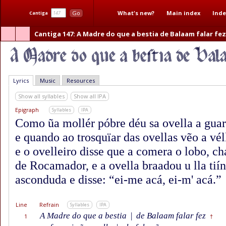
What's new?
Main index
Inde
Go
Cantiga
Cantiga 147
: A Madre do que a bestia de Balaam falar fe
Lyrics
Music
Resources
Show all syllables
Show all IPA
Epigraph
Syllables
IPA
Como ũa mollér póbre déu sa ovella a guard
e quando ao trosquïar das ovellas vẽo a vé
e o ovelleiro disse que a comera o lobo, 
de Rocamador, e a ovella braadou u lla tiín
asconduda e disse: “ei-me acá, ei-m' acá.”
Line
Refrain
Syllables
IPA
A Madre do que a bestia
|
de Balaam falar fez
1
†