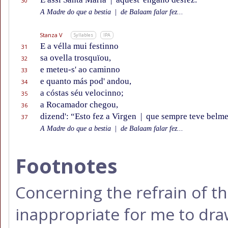
30
A Madre do que a bestia
|
de Balaam falar fez...
Stanza V
Syllables
IPA
E a vélla mui festinno
31
sa ovella trosquïou,
32
e meteu-s' ao caminno
33
e quanto más pod' andou,
34
a cóstas séu velocinno;
35
a Rocamador chegou,
36
dizend': “Esto fez a Virgen
|
que sempre teve belme
37
A Madre do que a bestia
|
de Balaam falar fez...
Footnotes
Concerning the refrain of thi
inappropriate for me to draw