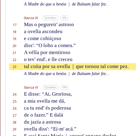
A Madre do que a bestia
|
de Balaam falar fez...
Stanza III
Syllables
IPA
Mas o pegureir' astroso
17
a ovella ascondeu
18
e come cobiiçoso
19
diss': “O lobo a comeu.”
20
A vélla por mentiroso
21
o tev' end', e lle creceu
22
tal coita por sa ovella
|
que tornou tal come pez.
23
A Madre do que a bestia
|
de Balaam falar fez...
Stanza IV
Syllables
IPA
E disse: “Ai, Grorïosa,
24
a mia ovella me dá,
25
ca tu end' és poderosa
26
de o fazer.” E dalá
27
du jazía a astrosa
28
ovella diss': “Ei-m' acá.”
29
E assí Santa María
|
aquest' engano desfez.