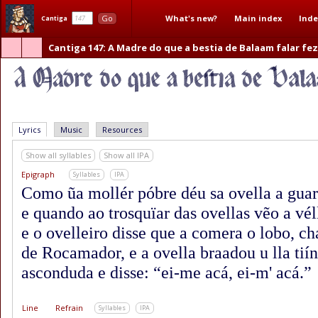
What's new?
Main index
Inde
Go
Cantiga
Cantiga 147
: A Madre do que a bestia de Balaam falar fe
Lyrics
Music
Resources
Show all syllables
Show all IPA
Epigraph
Syllables
IPA
Como ũa mollér póbre déu sa ovella a guard
e quando ao trosquïar das ovellas vẽo a vé
e o ovelleiro disse que a comera o lobo, 
de Rocamador, e a ovella braadou u lla tiín
asconduda e disse: “ei-me acá, ei-m' acá.”
Line
Refrain
Syllables
IPA