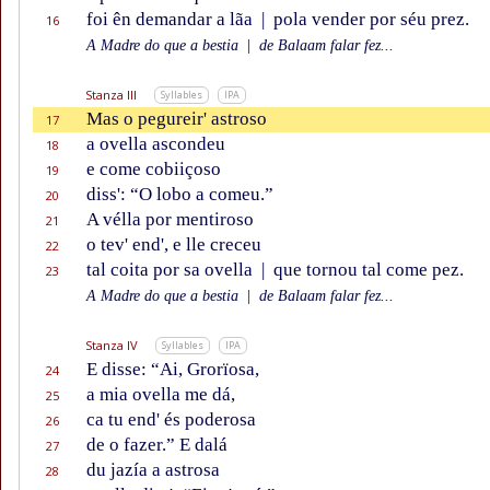
foi ên demandar a lãa
|
pola vender por séu prez.
16
A Madre do que a bestia
|
de Balaam falar fez...
Stanza III
Syllables
IPA
Mas o pegureir' astroso
17
a ovella ascondeu
18
e come cobiiçoso
19
diss': “O lobo a comeu.”
20
A vélla por mentiroso
21
o tev' end', e lle creceu
22
tal coita por sa ovella
|
que tornou tal come pez.
23
A Madre do que a bestia
|
de Balaam falar fez...
Stanza IV
Syllables
IPA
E disse: “Ai, Grorïosa,
24
a mia ovella me dá,
25
ca tu end' és poderosa
26
de o fazer.” E dalá
27
du jazía a astrosa
28