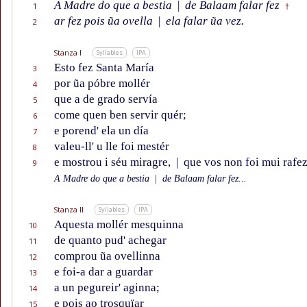
A Madre do que a bestia
|
de Balaam falar fez
1
†
ar fez pois ũa ovella
|
ela falar ũa vez.
2
Stanza I
Syllables
IPA
Esto fez Santa María
3
por ũa póbre mollér
4
que a de grado servía
5
come quen ben servir quér;
6
e porend' ela un día
7
valeu-ll' u lle foi mestér
8
e mostrou i séu miragre,
|
que vos non foi mui rafez
9
A Madre do que a bestia
|
de Balaam falar fez...
Stanza II
Syllables
IPA
Aquesta mollér mesquinna
10
de quanto pud' achegar
11
comprou ũa ovellinna
12
e foi-a dar a guardar
13
a un pegureir' aginna;
14
e pois ao trosquïar
15