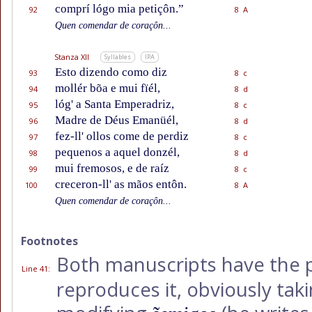
comprí lógo mia petiçôn.”
92
8 A
Quen comendar de coraçôn...
Stanza XII
Syllables
IPA
Esto dizendo como diz
93
8 c
mollér bõa e mui fïél,
94
8 d
lóg' a Santa Emperadriz,
95
8 c
Madre de Déus Emanüél,
96
8 d
fez-ll' ollos come de perdiz
97
8 c
pequenos a aquel donzél,
98
8 d
mui fremosos, e de raíz
99
8 c
creceron-ll' as mãos entôn.
100
8 A
Quen comendar de coraçôn...
Footnotes
Both manuscripts have the 
Line 41
:
reproduces it, obviously takin