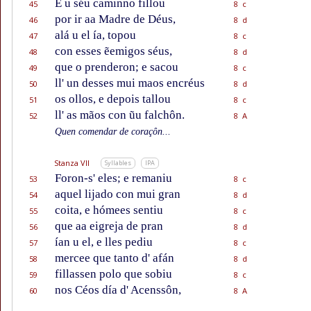
E u séu caminno fillou
45
8 c
por ir aa Madre de Déus,
46
8 d
alá u el ía, topou
47
8 c
con esses ẽemigos séus,
48
8 d
que o prenderon; e sacou
49
8 c
ll' un desses mui maos encréus
50
8 d
os ollos, e depois tallou
51
8 c
ll' as mãos con ũu falchôn.
52
8 A
Quen comendar de coraçôn...
Stanza VII
Syllables
IPA
Foron-s' eles; e remaniu
53
8 c
aquel lijado con mui gran
54
8 d
coita, e hómees sentiu
55
8 c
que aa eigreja de pran
56
8 d
ían u el, e lles pediu
57
8 c
mercee que tanto d' afán
58
8 d
fillassen polo que sobiu
59
8 c
nos Céos día d' Acenssôn,
60
8 A