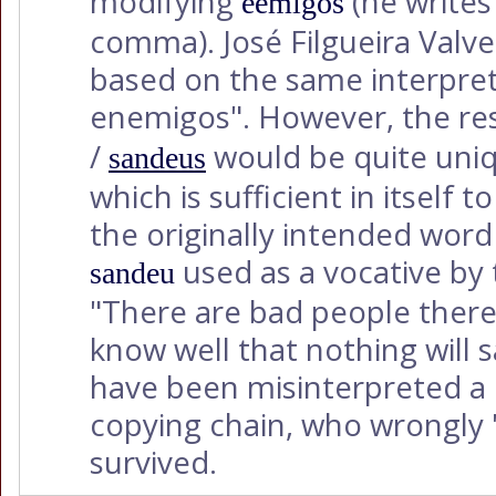
modifying
(he write
ẽemigos
comma). José Filgueira Valver
based on the same interpreta
enemigos". However, the re
/
would be quite uniq
sandeus
which is sufficient in itself t
the originally intended wor
used as a vocative by 
sandeu
"There are bad people there,
know well that nothing will
have been misinterpreted a
copying chain, who wrongly "
survived.