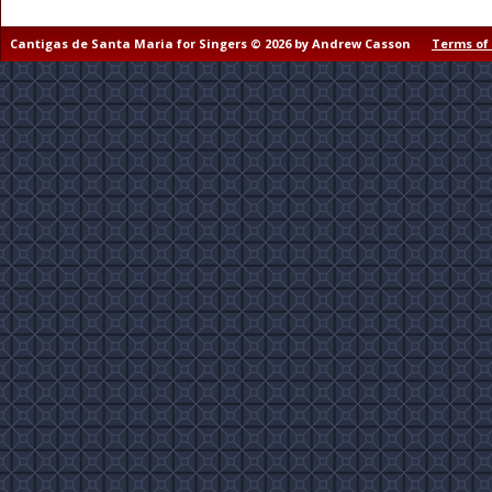
Cantigas de Santa Maria for Singers © 2026 by Andrew Casson
Terms of