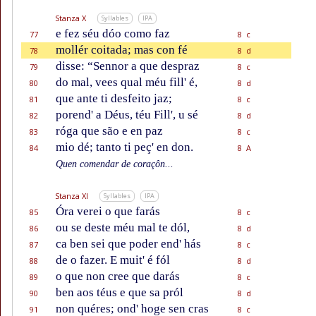
Stanza X
Syllables
IPA
e fez séu dóo como faz
77
8 c
mollér coitada; mas con fé
78
8 d
disse: “Sennor a que despraz
79
8 c
do mal, vees qual méu fill' é,
80
8 d
que ante ti desfeito jaz;
81
8 c
porend' a Déus, téu Fill', u sé
82
8 d
róga que são e en paz
83
8 c
mio dé; tanto ti peç' en don.
84
8 A
Quen comendar de coraçôn...
Stanza XI
Syllables
IPA
Óra verei o que farás
85
8 c
ou se deste méu mal te dól,
86
8 d
ca ben sei que poder end' hás
87
8 c
de o fazer. E muit' é fól
88
8 d
o que non cree que darás
89
8 c
ben aos téus e que sa pról
90
8 d
non quéres; ond' hoge sen cras
91
8 c