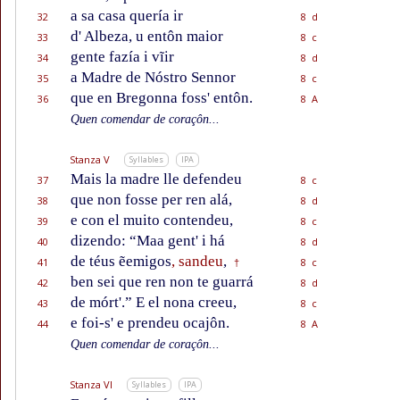
a sa casa quería ir
32
8 d
d' Albeza, u entôn maior
33
8 c
gente fazía i vĩir
34
8 d
a Madre de Nóstro Sennor
35
8 c
que en Bregonna foss' entôn.
36
8 A
Quen comendar de coraçôn...
Stanza V
Syllables
IPA
Mais la madre lle defendeu
37
8 c
que non fosse per ren alá,
38
8 d
e con el muito contendeu,
39
8 c
dizendo: “Maa gent' i há
40
8 d
de téus ẽemigos
, sandeu
,
41
8 c
†
ben sei que ren non te guarrá
42
8 d
de mórt'.” E el nona creeu,
43
8 c
e foi-s' e prendeu ocajôn.
44
8 A
Quen comendar de coraçôn...
Stanza VI
Syllables
IPA