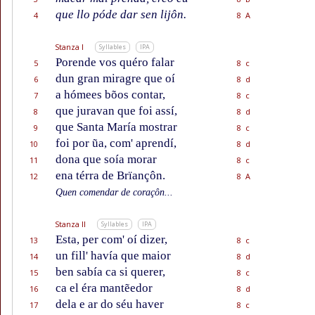
que llo póde dar sen lijôn.
4
8 A
Stanza I
Syllables
IPA
Porende vos quéro falar
5
8 c
dun gran miragre que oí
6
8 d
a hómees bõos contar,
7
8 c
que juravan que foi assí,
8
8 d
que Santa María mostrar
9
8 c
foi por ũa, com' aprendí,
10
8 d
dona que soía morar
11
8 c
ena térra de Brïançôn.
12
8 A
Quen comendar de coraçôn...
Stanza II
Syllables
IPA
Esta, per com' oí dizer,
13
8 c
un fill' havía que maior
14
8 d
ben sabía ca si querer,
15
8 c
ca el éra mantẽedor
16
8 d
dela e ar do séu haver
17
8 c