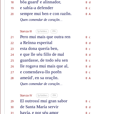
bõa guard' e alinnador,
18
8 d
e sabía-a defender
19
8 c
sempre mui ben e con razôn.
20
8 A
Quen comendar de coraçôn...
Stanza III
Syllables
IPA
Pero mui mais que outra ren
21
8 c
a Reínna esperital
22
8 d
esta dona quería ben,
23
8 c
e que lle séu fillo de mal
24
8 d
guardasse, de todo séu sen
25
8 c
lle rogava mui mais que al,
26
8 d
e comendava-llo porên
27
8 c
ameúd', en sa oraçôn.
28
8 A
Quen comendar de coraçôn...
Stanza IV
Syllables
IPA
El outrossí mui gran sabor
29
8 c
de Santa María servir
30
8 d
havía, e por séu amor
31
8 c