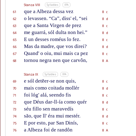
Stanza VIII
Syllables
IPA
que a Albeza dessa vez
61
8 c
o levassen. “Ca”, diss' el, “sei
62
8 d
que a Santa Virgen de prez
63
8 c
me guarrá, sól dulta non hei.”
64
8 d
E un desses roméus lo fez.
65
8 c
Mas da madre, que vos direi?
66
8 d
Quand' o oiu, mui mais ca pez
67
8 c
tornou negra nen que carvôn,
68
8 A
Stanza IX
Syllables
IPA
e sól detẽer-se non quis,
69
8 c
mais como coitada mollér
70
8 d
foi lóg' alá, seendo fis
71
8 c
que Déus dar-ll-ía como quér
72
8 d
séu fillo sen maravedís
73
8 c
são, que ll' éra mui mestér.
74
8 d
E por esto, par San Dinís,
75
8 c
a Albeza foi de randôn
76
8 A