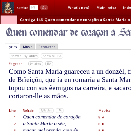
What's new?
Main index
Inde
Go
Cantiga
Cantiga 146
: Quen comendar de coraçôn a Santa María o
Lyrics
Music
Resources
Show all syllables
Show all IPA
Epigraph
Syllables
IPA
Como Santa María guareceu a un donzél, f
de Brïeiçôn, que ía en romaría a Santa Mar
topou con sus ẽemigos na carreira, e sacaro
cortaron-lle as mãos.
Line
Refrain
Metrics
Syllables
IPA
Quen comendar de coraçôn
1
8 A
a Santa María o séu,
2
8 B
macar mal prenda, creo éu
3
8 B