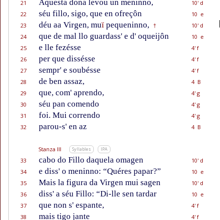
Aquesta dona levou un meninno,
21
10' d
séu fillo, sigo, que en ofreçôn
22
10 e
déu aa Virgen, mu
ï
pequeninno,
23
10' d
†
que de mal llo guardass' e d' oqueijôn
24
10 e
e lle fezésse
25
4' f
per que dissésse
26
4' f
sempr' e soubésse
27
4' f
de ben assaz,
28
4 B
que, com' aprendo,
29
4' g
séu pan comendo
30
4' g
foi. Mui correndo
31
4' g
parou-s' en az
32
4 B
Stanza III
Syllables
IPA
cabo do Fillo daquela omagen
33
10' d
e diss' o meninno: “Quéres papar?”
34
10 e
Mais la figura da Virgen mui sagen
35
10' d
diss' a séu Fillo: “Di-lle sen tardar
36
10 e
que non s' espante,
37
4' f
mais tigo jante
38
4' f