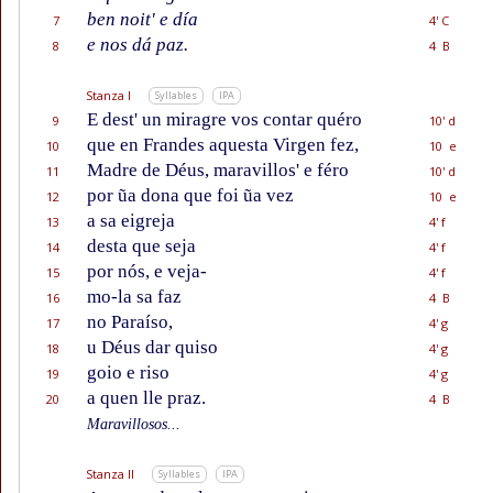
ben noit' e día
7
4' C
e nos dá paz.
8
4 B
Stanza I
Syllables
IPA
E dest' un miragre vos contar quéro
9
10' d
que en Frandes aquesta Virgen fez,
10
10 e
Madre de Déus, maravillos' e féro
11
10' d
por ũa dona que foi ũa vez
12
10 e
a sa eigreja
13
4' f
desta que seja
14
4' f
por nós, e veja-
15
4' f
mo-la sa faz
16
4 B
no Paraíso,
17
4' g
u Déus dar quiso
18
4' g
goio e riso
19
4' g
a quen lle praz.
20
4 B
Maravillosos...
Stanza II
Syllables
IPA