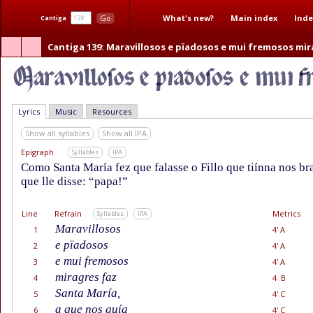
What's new?
Main index
Inde
Go
Cantiga
Cantiga 139
: Maravillosos e pïadosos e mui fremosos mir
Lyrics
Music
Resources
Show all syllables
Show all IPA
Epigraph
Syllables
IPA
Como Santa María fez que falasse o Fillo que tiínna nos br
que lle disse: “papa!”
Line
Refrain
Metrics
Syllables
IPA
Maravillosos
1
4' A
e pïadosos
2
4' A
e mui fremosos
3
4' A
miragres faz
4
4 B
Santa María,
5
4' C
a que nos guía
6
4' C