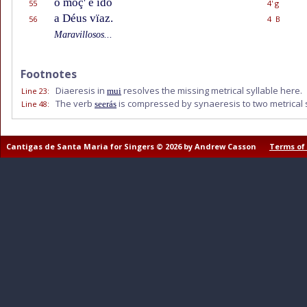
o moç' e ido
55
4' g
a Déus vïaz.
56
4 B
Maravillosos...
Footnotes
Diaeresis in
resolves the missing metrical syllable here.
Line 23
:
mui
The verb
is compressed by synaeresis to two metrical sy
Line 48
:
seerás
Cantigas de Santa Maria for Singers © 2026 by Andrew Casson
Terms of