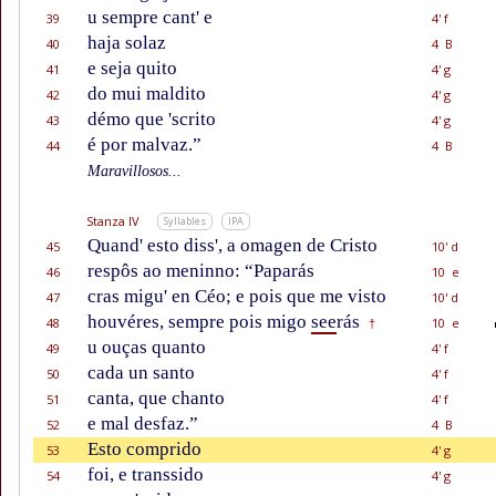
u sempre cant' e
39
4' f
haja solaz
40
4 B
e seja quito
41
4' g
do mui maldito
42
4' g
démo que 'scrito
43
4' g
é por malvaz.”
44
4 B
Maravillosos...
Stanza IV
Syllables
IPA
Quand' esto diss', a omagen de Cristo
45
10' d
respôs ao meninno: “Paparás
46
10 e
cras migu' en Céo; e pois que me visto
47
10' d
houvéres, sempre pois migo
see
rás
48
10 e
†
u ouças quanto
49
4' f
cada un santo
50
4' f
canta, que chanto
51
4' f
e mal desfaz.”
52
4 B
Esto comprido
53
4' g
foi, e transsido
54
4' g