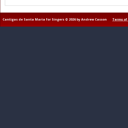
Cantigas de Santa Maria for Singers © 2026 by Andrew Casson
Terms of