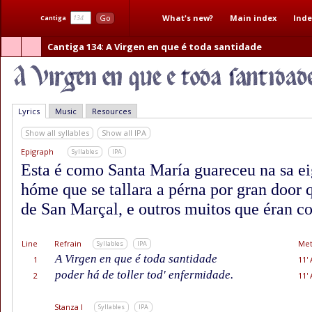
What's new?
Main index
Inde
Go
Cantiga
Cantiga 134
: A Virgen en que é toda santidade
Lyrics
Music
Resources
Show all syllables
Show all IPA
Epigraph
Syllables
IPA
Esta é como Santa María guareceu na sa ei
hóme que se tallara a pérna por gran door 
de San Marçal, e outros muitos que éran co
Line
Refrain
Met
Syllables
IPA
A Virgen en que é toda santidade
1
11' 
poder há de toller tod' enfermidade.
2
11' 
Stanza I
Syllables
IPA