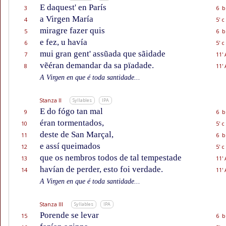
E daquest' en París
3
6 b
a Virgen María
4
5' c
miragre fazer quis
5
6 b
e fez, u havía
6
5' c
mui gran gent' assũada que sãidade
7
11' 
vẽéran demandar da sa pïadade.
8
11' 
A Virgen en que é toda santidade...
Stanza II
Syllables
IPA
E do fógo tan mal
9
6 b
éran tormentados,
10
5' c
deste de San Marçal,
11
6 b
e assí queimados
12
5' c
que os nembros todos de tal tempestade
13
11' 
havían de perder, esto foi verdade.
14
11' 
A Virgen en que é toda santidade...
Stanza III
Syllables
IPA
Porende se levar
15
6 b