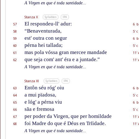
A Virgen en que é toda santidade...
Stanza X
Syllables
IPA
El respondeu-ll' adur:
57
6 b
“Benaventurada,
58
5' c
est' outra con segur
59
6 b
pérna hei tallada;
60
5' c
mas pola vóssa gran mercee mandade
61
11' 
que seja com' ant' éra e a juntade.”
62
11' 
A Virgen en que é toda santidade...
Stanza XI
Syllables
IPA
Entôn séu róg' oiu
63
6 b
a mui pïadosa,
64
5' c
e lóg' a pérna viu
65
6 b
sãa e fremosa
66
5' c
per poder da Virgen, que per homildade
67
11' 
foi Madre do que é Déus en Trĩidade.
68
11' 
A Virgen en que é toda santidade...