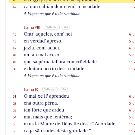
ca non cabían dentr' end' a meadade.
44
11' 
A Virgen en que é toda santidade...
Stanza VIII
Syllables
IPA
Ontr' aqueles, com' hei
45
6 b
en verdad' apreso,
46
5' c
jazía, com' achei,
47
6 b
un tan mal aceso
48
5' c
que sa pérna tallara con crüeldade
49
11' 
e deitara no río dessa cidade.
50
11' 
A Virgen en que é toda santidade...
Stanza IX
Syllables
IPA
O mal xe ll' aprendeu
51
6 b
ena outra pérna,
52
5' c
tan fórte que ardeu
53
6 b
mui mais que lentérna;
54
5' c
mais la Madre de Déus lle diss': “Acordade,
55
11' 
ca ja são sodes desta gafidade.”
56
11' 