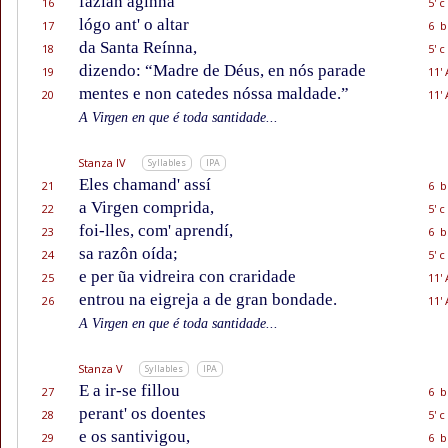
fazían aginna
16
5' c
lógo ant' o altar
17
6 b
da Santa Reínna,
18
5' c
dizendo: “Madre de Déus, en nós parade
19
11' 
mentes e non catedes nóssa maldade.”
20
11' 
A Virgen en que é toda santidade...
Stanza IV
Syllables
IPA
Eles chamand' assí
21
6 b
a Virgen comprida,
22
5' c
foi-lles, com' aprendí,
23
6 b
sa razôn oída;
24
5' c
e per ũa vidreira con craridade
25
11' 
entrou na eigreja a de gran bondade.
26
11' 
A Virgen en que é toda santidade...
Stanza V
Syllables
IPA
E a ir-se fillou
27
6 b
perant' os doentes
28
5' c
e os santivigou,
29
6 b