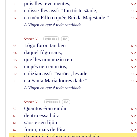
pois lles teve mentes,
30
5' c
e disse-lles assí: “Tan tóste sãade,
31
11' 
ca méu Fillo o quér, Rei da Majestade.”
32
11' 
A Virgen en que é toda santidade...
Stanza VI
Syllables
IPA
Lógo foron tan ben
33
6 b
daquel fógo sãos,
34
5' c
que lles non noziu ren
35
6 b
en pés nen en mãos;
36
5' c
e dizían assí: “Varões, levade
37
11' 
e a Santa María loores dade.”
38
11' 
A Virgen en que é toda santidade...
Stanza VII
Syllables
IPA
Quantos éran entôn
39
6 b
dentro essa hóra
40
5' c
sãos e sen lijôn
41
6 b
foron; mais de fóra
42
5' c
da eigreja jazían con mesquindade,
43
11' 