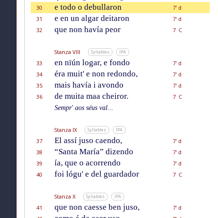
e todo o debullaron
30
7' d
e en un algar deitaron
31
7' d
que non havía peor
32
7 C
Stanza VIII
Syllables
IPA
en nïún logar, e fondo
33
7' d
éra muit' e non redondo,
34
7' d
mais havía i avondo
35
7' d
de muita maa cheiror.
36
7 C
Sempr' aos séus val...
Stanza IX
Syllables
IPA
El assí juso caendo,
37
7' d
“Santa María” dizendo
38
7' d
ía, que o acorrendo
39
7' d
foi lógu' e del guardador
40
7 C
Stanza X
Syllables
IPA
que non caesse ben juso,
41
7' d