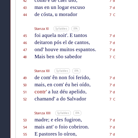
como é de caer uso,
42
7' d
mas en un logar escuso
43
7' d
de cósta, u morador
44
7 C
Stanza XI
Syllables
IPA
foi aquela noit'. E tantos
45
7' d
deitaron pós el de cantos,
46
7' d
ond' houve muitos espantos.
47
7' d
Mais ben sõo sabedor
48
7 C
Stanza XII
Syllables
IPA
de com' ên non foi ferido,
49
7' d
mais, en com' éu hei oído,
50
7' d
contr'
a luz déu apelido,
51
7' d
chamand' a do Salvador
52
7 C
Stanza XIII
Syllables
IPA
madre; e eles fugiron,
53
7' d
mais ant' o foio cobriron.
54
7' d
E pastores lo oíron,
55
7' d