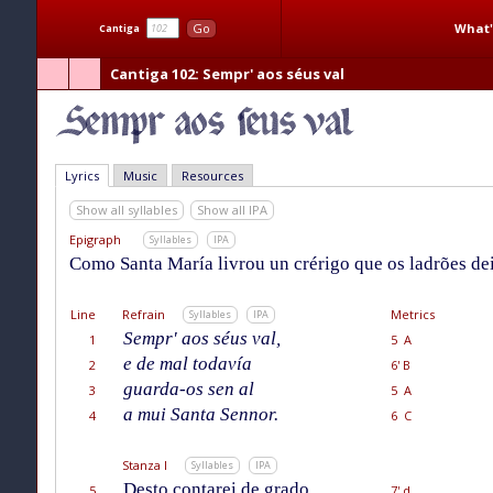
What'
Go
Cantiga
Cantiga 102
: Sempr' aos séus val
Lyrics
Music
Resources
Show all syllables
Show all IPA
Epigraph
Syllables
IPA
Como Santa María livrou un crérigo que os ladrões dei
Line
Refrain
Metrics
Syllables
IPA
Sempr' aos séus val,
1
5 A
e de mal todavía
2
6' B
guarda-os sen al
3
5 A
a mui Santa Sennor.
4
6 C
Stanza I
Syllables
IPA
Desto contarei de grado
5
7' d