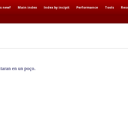
s new?
Main index
Index by incipit
Performance
Tools
Res
taran en un poço.