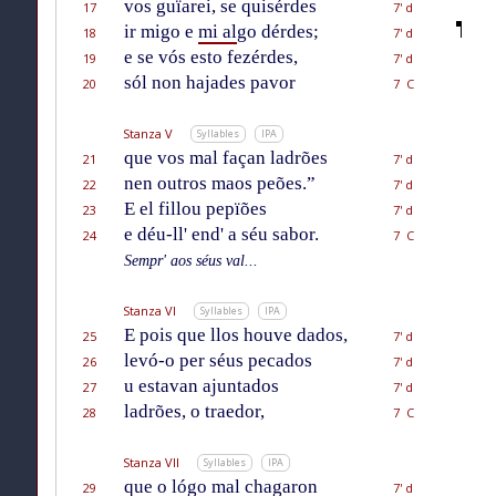
vos guïarei, se quisérdes
17
7' d
ir migo e
mi al
go dérdes;
18
7' d
e se vós esto fezérdes,
19
7' d
sól non hajades pavor
20
7 C
Stanza V
Syllables
IPA
que vos mal façan ladrões
21
7' d
nen outros maos peões.”
22
7' d
E el fillou pepïões
23
7' d
e déu-ll' end' a séu sabor.
24
7 C
Sempr' aos séus val...
Stanza VI
Syllables
IPA
E pois que llos houve dados,
25
7' d
levó-o per séus pecados
26
7' d
u estavan ajuntados
27
7' d
ladrões, o traedor,
28
7 C
Stanza VII
Syllables
IPA
que o lógo mal chagaron
29
7' d