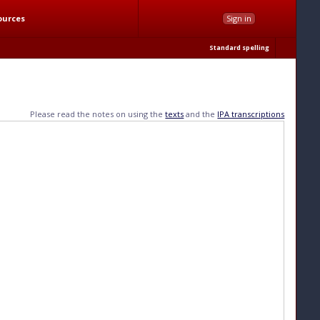
ources
Sign in
Standard spelling
Please read the notes on using the
texts
and the
IPA transcriptions