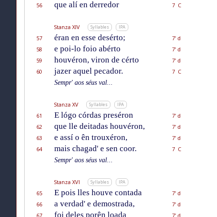
que alí en derredor
56
7 C
Stanza XIV
Syllables
IPA
éran en esse desérto;
57
7' d
e poi-lo foio abérto
58
7' d
houvéron, viron de cérto
59
7' d
jazer aquel pecador.
60
7 C
Sempr' aos séus val...
Stanza XV
Syllables
IPA
E lógo córdas preséron
61
7' d
que lle deitadas houvéron,
62
7' d
e assí o ên trouxéron,
63
7' d
mais chagad' e sen coor.
64
7 C
Sempr' aos séus val...
Stanza XVI
Syllables
IPA
E pois lles houve contada
65
7' d
a verdad' e demostrada,
66
7' d
foi deles porên loada
67
7' d