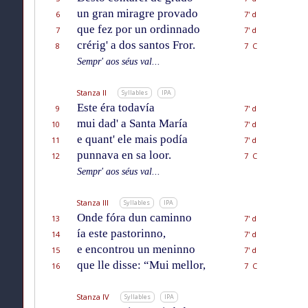
un gran miragre provado
6
7' d
que fez por un ordinnado
7
7' d
crérig' a dos santos Fror.
8
7 C
Sempr' aos séus val...
Stanza II
Syllables
IPA
Este éra todavía
9
7' d
mui dad' a Santa María
10
7' d
e quant' ele mais podía
11
7' d
punnava en sa loor.
12
7 C
Sempr' aos séus val...
Stanza III
Syllables
IPA
Onde fóra dun caminno
13
7' d
ía este pastorinno,
14
7' d
e encontrou un meninno
15
7' d
que lle disse: “Mui mellor,
16
7 C
Stanza IV
Syllables
IPA