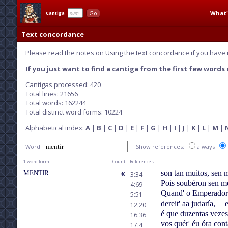
What'
Go
Cantiga
Text concordance
Please read the notes on
Using the text concordance
if you have 
If you just want to find a cantiga from the first few words o
Cantigas processed: 420
Total lines: 21656
Total words: 162244
Total distinct word forms: 10224
Alphabetical index:
A
|
B
|
C
|
D
|
E
|
F
|
G
|
H
|
I
|
J
|
K
|
L
|
M
|
Word:
Show references:
always
1 word form
Count
References
son tan muitos, sen m
MENTIR
3:34
46
Pois soubéron sen me
4:69
Quand' o Emperador d
5:51
dereit' aa judaría,
|
e
12:20
é que duzentas vezes
16:36
vos quér' éu óra cont
17:4