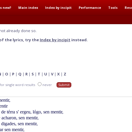
s new?
Main index
Index by incipit
Performance
Tools
Res
not already done so.
f the lyrics, try the
Index by incipit
instead.
N
|
O
|
P
|
Q
|
R
|
S
|
T
|
U
|
V
|
X
|
Z
for single word results
never
entir,
ntir
e térra s' ergeu, lógo, sen mentir,
 acharon, sen mentir,
 digades, sen mentir,
ar sen mentir,