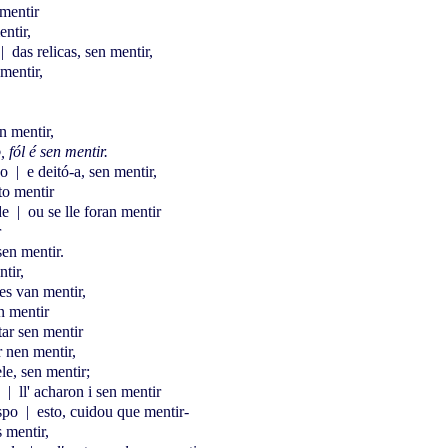
mentir
ntir,
|
das relicas, sen mentir,
mentir,
n mentir,
 fól é sen mentir.
go
|
e deitó-a, sen mentir,
to mentir
de
|
ou se lle foran mentir
r
sen mentir.
tir,
es van mentir,
en mentir
ar sen mentir
 nen mentir,
le, sen mentir;
o
|
ll' acharon i sen mentir
ispo
|
esto, cuidou que mentir-
 mentir,