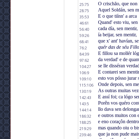
O crischão, que non 
25:75
Aquel Soldán, sen me
28:75
E o que tiínn' a arca
35:53
Quand' esto viu, sen 
46:61
cada día, sen mentir,
56:40
ía beijar, sen mentir,
59:26
que x' ant' havían, se
68:41
quér das de séu Fillo,
76:2
E fillou sa mollér ló
84:39
da verdad' e de quan
97:62
se lle disséran verda
104:27
E contarei sen menti
106:9
esto vos pósso jurar 
109:10
Onde depois, sen men
115:106
As outras muitas vez
130:19
E assí foi; ca lógo s
142:43
Porên vos quéro cont
143:5
llo dava sen delongar
144:14
e outros muitos con e
186:32
e eno coraçôn dentr
188:25
mas quando oiu o b
219:29
que ja non pude mais
239:46