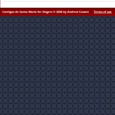
Cantigas de Santa Maria for Singers © 2026 by Andrew Casson
Terms of use