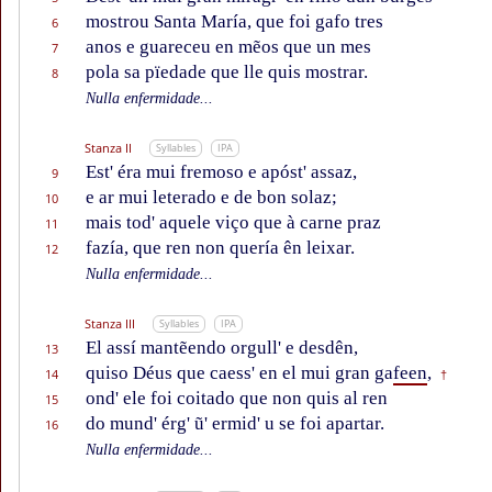
mostrou Santa María, que foi gafo tres
6
anos e guareceu en mẽos que un mes
7
pola sa pïedade que lle quis mostrar.
8
Nulla enfermidade...
Stanza II
Syllables
IPA
Est' éra mui fremoso e apóst' assaz,
9
e ar mui leterado e de bon solaz;
10
mais tod' aquele viço que à carne praz
11
fazía, que ren non quería ên leixar.
12
Nulla enfermidade...
Stanza III
Syllables
IPA
El assí mantẽendo orgull' e desdên,
13
quiso Déus que caess' en el mui gran ga
feen
,
14
†
ond' ele foi coitado que non quis al ren
15
do mund' érg' ũ' ermid' u se foi apartar.
16
Nulla enfermidade...