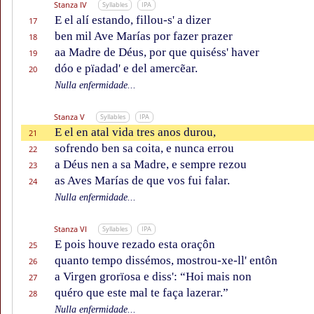
Stanza IV
Syllables
IPA
E el alí estando, fillou-s' a dizer
17
ben mil Ave Marías por fazer prazer
18
aa Madre de Déus, por que quiséss' haver
19
dóo e pïadad' e del amercẽar.
20
Nulla enfermidade...
Stanza V
Syllables
IPA
E el en atal vida tres anos durou,
21
sofrendo ben sa coita, e nunca errou
22
a Déus nen a sa Madre, e sempre rezou
23
as Aves Marías de que vos fui falar.
24
Nulla enfermidade...
Stanza VI
Syllables
IPA
E pois houve rezado esta oraçôn
25
quanto tempo dissémos, mostrou-xe-ll' entôn
26
a Virgen grorïosa e diss': “Hoi mais non
27
quéro que este mal te faça lazerar.”
28
Nulla enfermidade...