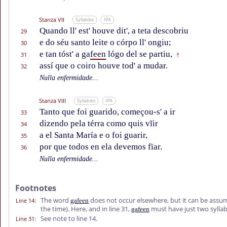
Stanza VII
Syllables
IPA
Quando ll' est' houve dit', a teta descobriu
29
e do séu santo leite o córpo ll' ongiu;
30
e tan tóst' a ga
feen
lógo del se partiu,
31
†
assí que o coiro houve tod' a mudar.
32
Nulla enfermidade...
Stanza VIII
Syllables
IPA
Tanto que foi guarido, começou-s' a ir
33
dizendo pela térra como quis vĩir
34
a el Santa María e o foi guarir,
35
por que todos en ela devemos fïar.
36
Nulla enfermidade...
Footnotes
The word
does not occur elsewhere, but it can be assume
Line 14
:
gafeen
the time). Here, and in line 31,
must have just two syllab
gafeen
See note to line 14.
Line 31
: