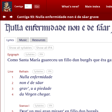
Go
What's new?
Main index
Inde
Cantiga
Cantiga 93
: Nulla enfermidade non é de sãar grave
Lyrics
Music
Resources
Show all syllables
Show all IPA
Epigraph
Syllables
IPA
Como Santa María guareceu un fillo dun burgês que éra ga
Line
Refrain
Syllables
IPA
Nulla enfermidade
1
non é de sãar
2
grav', u a pïedade
3
da Virgen chegar.
4
Stanza I
Syllables
IPA
Dest' un mui gran miragr' en fillo dun burgês
5