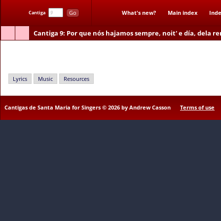
Go
What's new?
Main index
Inde
Cantiga
Cantiga 9
: Por que nós hajamos sempre, noit' e día, dela 
Por que nós hajamos sempre, noit' e día, dela renembrança
Lyrics
Music
Resources
Cantigas de Santa Maria for Singers © 2026 by Andrew Casson
Terms of use