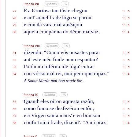
Stanza VII
Syllables
IPA
E a Grorïosa tan tóste chegou
27
11 b
e ant' aquel frade lógo se parou
28
11 b
e con ũa vara mal amẽaçou
29
11 b
aquela companna do démo malvaz,
30
11 A
Stanza VIII
Syllables
IPA
dizendo: “Como vós ousastes parar
31
11 b
ant' este méu frade neno espantar?
32
11 b
Porên no inférno ide lógu' entrar
33
11 b
con vósso mal rei, mui peor que rapaz.”
34
11 A
A Santa María mui bon servir faz...
Stanza IX
Syllables
IPA
Quand' eles oíron aquesta razôn,
35
11 b
como fumo se desfezéron entôn;
36
11 b
e a Virgen santa mans' e en bon son
37
11 b
confortou o frade, dizend': “A mi praz
38
11 A
Stanza X
Syllables
IPA