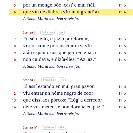
por un monge bõo, cast' e mui fïél,
5
11 b
que viu de dïabres vĩir mui grand' az.
6
11 A
A Santa María mui bon servir faz...
Stanza II
Syllables
IPA
En séu leito, u jazía por dormir,
7
11 b
viu-os come pórcos contra si vĩir
8
11 b
atán espantosos, que per ren guarir
9
11 b
non cuidava, e dizía-lles: “Az, az.”
10
11 A
A Santa María mui bon servir faz...
Stanza III
Syllables
IPA
El assí estando en mui gran pavor,
11
11 b
viu entrar un hóme negro de coor
12
11 b
que diss' aos pórcos: “Lóg' a derredor
13
11 b
dele vos meted', e non dôrmia en paz.”
14
11 A
A Santa María mui bon servir faz...
Stanza IV
Syllables
IPA