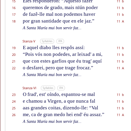
Eles responderon: “Aquesto fazer
15
11 b
queremos de grado, mais nïún poder
16
11 b
de fazê-lle mal non podemos haver
17
11 b
por gran santidade que en ele jaz.”
18
11 A
A Santa María mui bon servir faz...
Stanza V
Syllables
IPA
E aquel dïabo lles respôs assí:
19
11 b
“Pois vós non podedes, ar leixad' a mi,
20
11 b
que con estes garfios que éu trag' aquí
21
11 b
o desfarei, pero que trage frocaz.”
22
11 A
A Santa María mui bon servir faz...
Stanza VI
Syllables
IPA
O frad', est' oíndo, espantou-se mal
23
11 b
e chamou a Virgen, a que nunca fal
24
11 b
aas grandes coitas, dizendo-lle: “Val
25
11 b
me, ca de gran medo hei end' éu assaz.”
26
11 A
A Santa María mui bon servir faz...