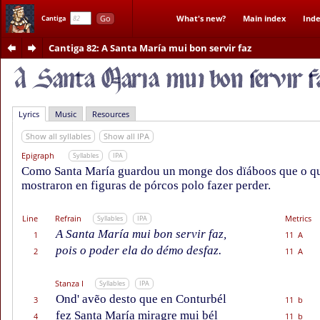
Go
What's new?
Main index
Inde
Cantiga
Cantiga 82
: A Santa María mui bon servir faz
Lyrics
Music
Resources
Show all syllables
Show all IPA
Epigraph
Syllables
IPA
Como Santa María guardou un monge dos dïáboos que o quis
mostraron en figuras de pórcos polo fazer perder.
Line
Refrain
Metrics
Syllables
IPA
A Santa María mui bon servir faz,
1
11 A
pois o poder ela do démo desfaz.
2
11 A
Stanza I
Syllables
IPA
Ond' avẽo desto que en Conturbél
3
11 b
fez Santa María miragre mui bél
4
11 b