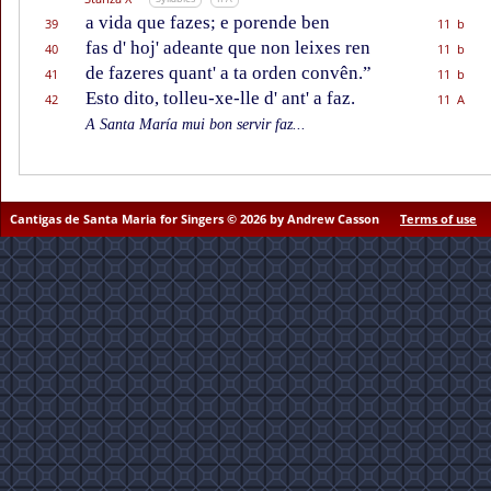
a vida que fazes; e porende ben
39
11 b
fas d' hoj' adeante que non leixes ren
40
11 b
de fazeres quant' a ta orden convên.”
41
11 b
Esto dito, tolleu-xe-lle d' ant' a faz.
42
11 A
A Santa María mui bon servir faz...
Cantigas de Santa Maria for Singers © 2026 by Andrew Casson
Terms of use