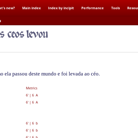
t's new?
Main index
Index by incipit
Performance
Tools
Resou
u
mo ela passou deste mundo e foi levada ao céo.
Metrics
6'
|
6 A
6'
|
6 A
6'
|
6 b
6'
|
6 b
6'
|
6 b