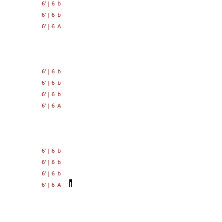
6'
|
6 b
6'
|
6 b
6'
|
6 A
6'
|
6 b
6'
|
6 b
6'
|
6 b
6'
|
6 A
6'
|
6 b
6'
|
6 b
6'
|
6 b
6'
|
6 A