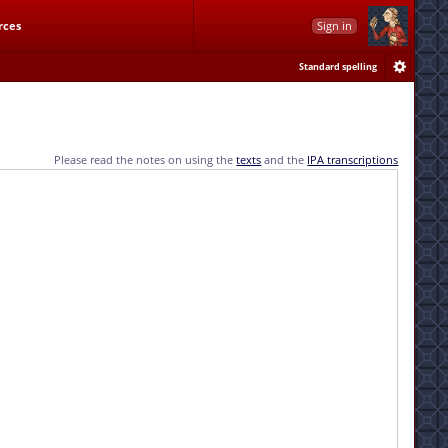
rces
Sign in
Standard spelling
Please read the notes on using the
texts
and the
IPA transcriptions