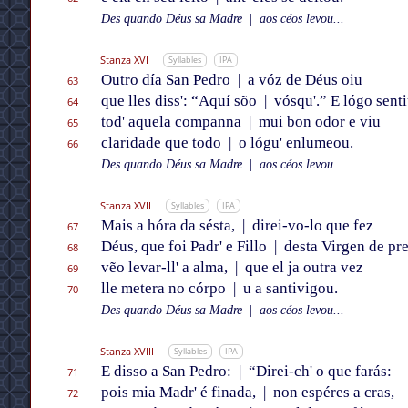
Des quando Déus sa Madre
|
aos céos levou...
Stanza XVI
Syllables
IPA
Outro día San Pedro
|
a vóz de Déus oiu
63
que lles diss': “Aquí sõo
|
vósqu'.” E lógo sent
64
tod' aquela companna
|
mui bon odor e viu
65
claridade que todo
|
o lógu' enlumeou.
66
Des quando Déus sa Madre
|
aos céos levou...
Stanza XVII
Syllables
IPA
Mais a hóra da sésta,
|
direi-vo-lo que fez
67
Déus, que foi Padr' e Fillo
|
desta Virgen de pre
68
vẽo levar-ll' a alma,
|
que el ja outra vez
69
lle metera no córpo
|
u a santivigou.
70
Des quando Déus sa Madre
|
aos céos levou...
Stanza XVIII
Syllables
IPA
E disso a San Pedro:
|
“Direi-ch' o que farás:
71
pois mia Madr' é finada,
|
non espéres a cras,
72