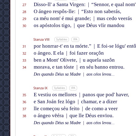
Disso-ll' a Santa Virgen:
|
“Sennor, e qual nom'
27
O ángeo respôs-lle:
|
“Esto non saberás,
28
ca méu nom' é mui grande;
|
mas cedo veerás
29
os apóstolos tigo,
|
que Déus vĩir mandou
30
Stanza VIII
Syllables
IPA
por honrrar-t' en ta mórte.”
|
E foi-se lógu' ent
31
o ángeo. E ela
|
foi fazer oraçôn
32
ben a Mont' Olivete,
|
u aquela sazôn
33
morava, e tan tóste
|
en séu banno entrou.
34
Des quando Déus sa Madre
|
aos céos levou...
Stanza IX
Syllables
IPA
E vestiu os mellores
|
panos que pod' haver,
35
e San Joán fez lógo
|
chamar, e a dizer
36
lle começou séu feito
|
de como a veer
37
o ángeo vẽéra
|
que lle Déus envïou.
38
Des quando Déus sa Madre
|
aos céos levou...