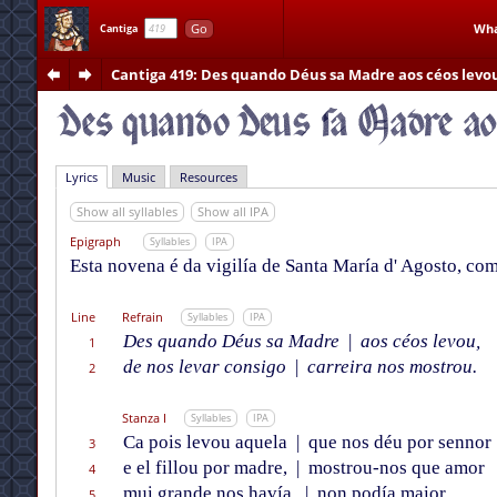
Go
Wha
Cantiga
Cantiga 419
: Des quando Déus sa Madre aos céos levo
Lyrics
Music
Resources
Show all syllables
Show all IPA
Epigraph
Syllables
IPA
Esta novena é da vigilía de Santa María d' Agosto, co
Line
Refrain
Syllables
IPA
Des quando Déus sa Madre
|
aos céos levou,
1
de nos levar consigo
|
carreira nos mostrou.
2
Stanza I
Syllables
IPA
Ca pois levou aquela
|
que nos déu por sennor
3
e el fillou por madre,
|
mostrou-nos que amor
4
mui grande nos havía,
|
non podía maior,
5