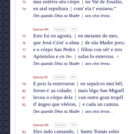
mas entérra séu córpo
|
no Val de Josafás,
73
en atal sepultura
|
com' ela t' ensinou.”
74
Des quando Déus sa Madre
|
aos céos levou...
Stanza XIX
Syllables
IPA
Esto foi en agosto,
|
en meiante do mes,
75
que Jesú-Crist' a alma
|
de súa Madre pres;
76
e o córpo San Pedro
|
fillou con sét' e tres
77
Apóstolos e
en
Jo-
|
safas lo enterrou.
78
†
Des quando Déus sa Madre
|
aos céos levou...
Stanza XX
Syllables
IPA
E pois la enterraron
|
en sepulcro mui bél,
79
foron-s' aa cidade;
|
mais lógo San Miguél
80
levou o córpo dela
|
con outro gran tropél
81
d' ángeo que vẽéron,
|
e cada un cantou.
82
Des quando Déus sa Madre
|
aos céos levou...
Stanza XXI
Syllables
IPA
Eles indo cantando,
|
Santo Tomás sobir
83