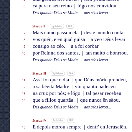
ca pera o séu reino
|
lógo nos convidou.
6
Des quando Déus sa Madre
|
aos céos levou...
Stanza II
Syllables
IPA
Mais como passou ela
|
deste mundo contar
7
vos quér', e en qual guisa
|
a vẽo Déus levar
8
consigo ao céo,
|
u a foi corõar
9
por Reínna dos santos,
|
tan muito a honrrou.
10
Des quando Déus sa Madre
|
aos céos levou...
Stanza III
Syllables
IPA
Assí foi que o día
|
que Déus mórte prendeu,
11
a sa bẽeita Madre
|
viu quanto padeceu
12
na cruz por nós; e lógo
|
tal pesar recebeu
13
que a fillou quartãa,
|
que nunca ên sãou.
14
Des quando Déus sa Madre
|
aos céos levou...
Stanza IV
Syllables
IPA
E depois morou sempre
|
dentr' en Jerusalên,
15