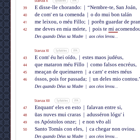
Stanza X
Syllables
IPA
E disse-lle chorando:
|
“Nembre-te, San Joán,
39
de com' en ta comenda
|
o do mui bon talán
40
me leixou, o méu Fillo;
|
porên guardar de pra
41
me deves en mia mórte,
|
pois te
mi a
comendou
42
Des quando Déus sa Madre
|
aos céos levou...
Stanza XI
Syllables
IPA
E com' éu hei oído,
|
estes maos judéus,
43
que mataron méu Fillo
|
como falsos encréus,
44
meaçan de queimaren
|
a carn' e estes méus
45
óssos, pois for passada;
|
un deles mio contou.
46
Des quando Déus sa Madre
|
aos céos levou...
Stanza XII
Syllables
IPA
Enquant' eles en esto
|
falavan entre si,
47
ũas nuves mui craras
|
adusséron lógu' i
48
os Apóstolos onze;
|
e non vẽo alí
49
Santo Tomás con eles,
|
ca chegar non oviou.
50
Des quando Déus sa Madre
|
aos céos levou...