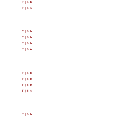
6'
|
6 b
6'
|
6 A
6'
|
6 b
6'
|
6 b
6'
|
6 b
6'
|
6 A
6'
|
6 b
6'
|
6 b
6'
|
6 b
6'
|
6 A
6'
|
6 b