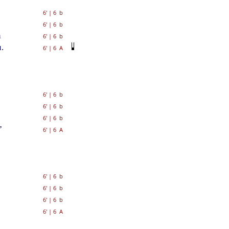
6'
|
6 b
6'
|
6 b
n
6'
|
6 b
.
6'
|
6 A
6'
|
6 b
6'
|
6 b
6'
|
6 b
”
6'
|
6 A
6'
|
6 b
6'
|
6 b
6'
|
6 b
6'
|
6 A