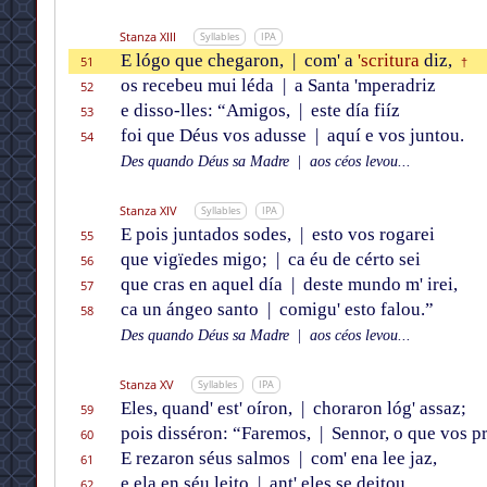
Stanza XIII
Syllables
IPA
E lógo que chegaron,
|
com' a
'scritura
diz,
51
†
os recebeu mui léda
|
a Santa 'mperadriz
52
e disso-lles: “Amigos,
|
este día fiíz
53
foi que Déus vos adusse
|
aquí e vos juntou.
54
Des quando Déus sa Madre
|
aos céos levou...
Stanza XIV
Syllables
IPA
E pois juntados sodes,
|
esto vos rogarei
55
que vigïedes migo;
|
ca éu de cérto sei
56
que cras en aquel día
|
deste mundo m' irei,
57
ca un ángeo santo
|
comigu' esto falou.”
58
Des quando Déus sa Madre
|
aos céos levou...
Stanza XV
Syllables
IPA
Eles, quand' est' oíron,
|
choraron lóg' assaz;
59
pois disséron: “Faremos,
|
Sennor, o que vos pr
60
E rezaron séus salmos
|
com' ena lee jaz,
61
e ela en séu leito
|
ant' eles se deitou.
62