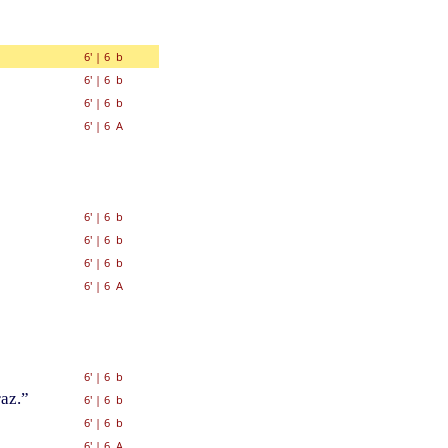
6'
|
6 b
6'
|
6 b
6'
|
6 b
6'
|
6 A
6'
|
6 b
6'
|
6 b
6'
|
6 b
6'
|
6 A
6'
|
6 b
az.”
6'
|
6 b
6'
|
6 b
6'
|
6 A