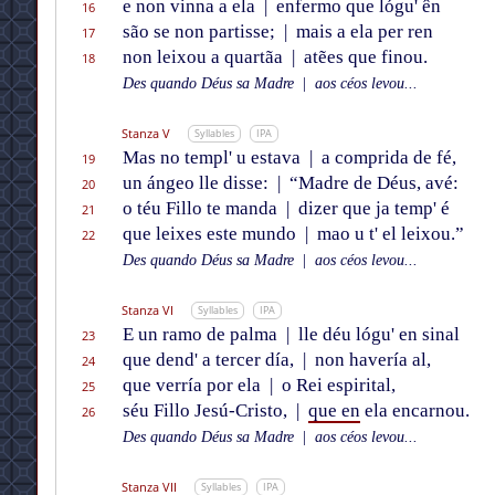
e non vinna a ela
|
enfermo que lógu' ên
16
são se non partisse;
|
mais a ela per ren
17
non leixou a quartãa
|
atẽes que finou.
18
Des quando Déus sa Madre
|
aos céos levou...
Stanza V
Syllables
IPA
Mas no templ' u estava
|
a comprida de fé,
19
un ángeo lle disse:
|
“Madre de Déus, avé:
20
o téu Fillo te manda
|
dizer que ja temp' é
21
que leixes este mundo
|
mao u t' el leixou.”
22
Des quando Déus sa Madre
|
aos céos levou...
Stanza VI
Syllables
IPA
E un ramo de palma
|
lle déu lógu' en sinal
23
que dend' a tercer día,
|
non havería al,
24
que verría por ela
|
o Rei espirital,
25
séu Fillo Jesú-Cristo,
|
que en
ela encarnou.
26
Des quando Déus sa Madre
|
aos céos levou...
Stanza VII
Syllables
IPA