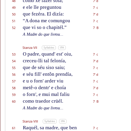
como xe fazer soía;
48
7' d
e ele lle preguntou
49
7 c
que fezéra. El dizía:
50
7' d
“A dona me comungou
51
7 c
que vi so o chapitél.”
52
7 B
A Madre do que livrou...
Stanza VII
Syllables
IPA
O padre, quand' est' oiu,
53
7 c
creceu-lli tal felonía,
54
7' d
que de séu siso saiu;
55
7 c
e séu fill' entôn prendía,
56
7' d
e u o forn' arder viu
57
7 c
metê-o dentr' e choía
58
7' d
o forn', e mui mal faliu
59
7 c
como traedor crüél.
60
7 B
A Madre do que livrou...
Stanza VIII
Syllables
IPA
Raquél, sa madre, que ben
61
7 c