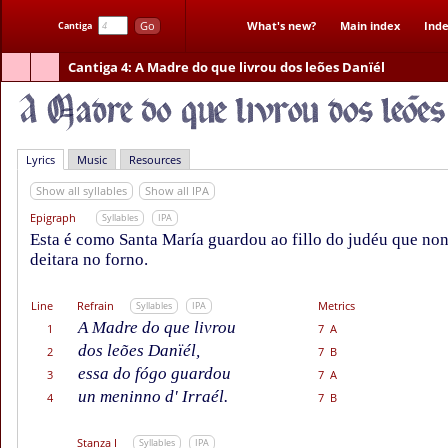
Go
What's new?
Main index
Inde
Cantiga
Cantiga 4
: A Madre do que livrou dos leões Danïél
Lyrics
Music
Resources
Show all syllables
Show all IPA
Epigraph
Syllables
IPA
Esta é como Santa María guardou ao fillo do judéu que non
deitara no forno.
Line
Refrain
Metrics
Syllables
IPA
A Madre do que livrou
1
7 A
dos leões Danïél,
2
7 B
essa do fógo guardou
3
7 A
un meninno d' Irraél.
4
7 B
Stanza I
Syllables
IPA