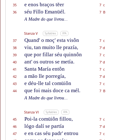
e enos braços tẽer
35
7 c
séu Fillo Emanüél.
36
7 B
A Madre do que livrou...
Stanza V
Syllables
IPA
Quand' o moç' esta visôn
37
7 c
viu, tan muito lle prazía,
38
7' d
que por fillar séu quinnôn
39
7 c
ant' os outros se metía.
40
7' d
Santa María entôn
41
7 c
a mão lle porregía,
42
7' d
e déu-lle tal comüiôn
43
7 c
que foi mais doce ca mél.
44
7 B
A Madre do que livrou...
Stanza VI
Syllables
IPA
Poi-la comüiôn fillou,
45
7 c
lógo dalí se partía
46
7' d
e en cas séu padr' entrou
47
7 c