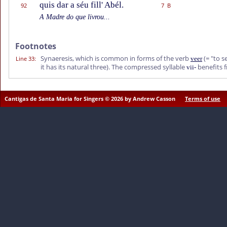
quis dar a séu fill' Abél.
92
7 B
A Madre do que livrou...
Footnotes
Synaeresis, which is common in forms of the verb
(= "to s
Line 33
:
veer
it has its natural three). The compressed syllable
benefits 
vii-
Cantigas de Santa Maria for Singers © 2026 by Andrew Casson
Terms of use