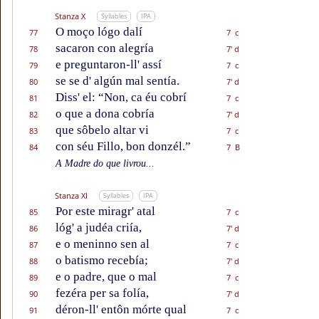
Stanza X
Syllables
IPA
O moço lógo dalí
77
7 c
sacaron con alegría
78
7' d
e preguntaron-ll' assí
79
7 c
se se d' algún mal sentía.
80
7' d
Diss' el: “Non, ca éu cobrí
81
7 c
o que a dona cobría
82
7' d
que sôbelo altar vi
83
7 c
con séu Fillo, bon donzél.”
84
7 B
A Madre do que livrou...
Stanza XI
Syllables
IPA
Por este miragr' atal
85
7 c
lóg' a judéa criía,
86
7' d
e o meninno sen al
87
7 c
o batismo recebía;
88
7' d
e o padre, que o mal
89
7 c
fezéra per sa folía,
90
7' d
déron-ll' entôn mórte qual
91
7 c