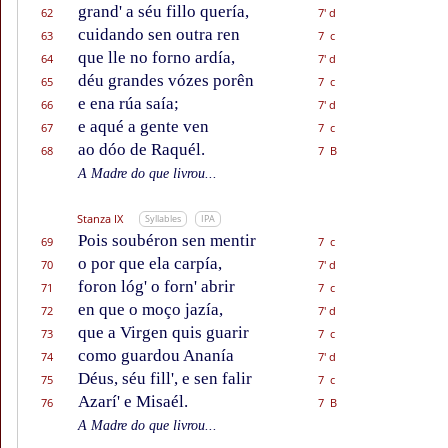
grand' a séu fillo quería,
62
7' d
cuidando sen outra ren
63
7 c
que lle no forno ardía,
64
7' d
déu grandes vózes porên
65
7 c
e ena rúa saía;
66
7' d
e aqué a gente ven
67
7 c
ao dóo de Raquél.
68
7 B
A Madre do que livrou...
Stanza IX
Syllables
IPA
Pois soubéron sen mentir
69
7 c
o por que ela carpía,
70
7' d
foron lóg' o forn' abrir
71
7 c
en que o moço jazía,
72
7' d
que a Virgen quis guarir
73
7 c
como guardou Ananía
74
7' d
Déus, séu fill', e sen falir
75
7 c
Azarí' e Misaél.
76
7 B
A Madre do que livrou...