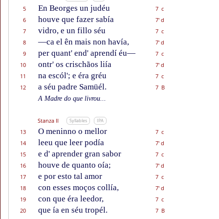
En Beorges un judéu
5
7 c
houve que fazer sabía
6
7' d
vidro, e un fillo séu
7
7 c
—ca el ên mais non havía,
8
7' d
per quant' end' aprendí éu—
9
7 c
ontr' os crischãos liía
10
7' d
na escól'; e éra gréu
11
7 c
a séu padre Samüél.
12
7 B
A Madre do que livrou...
Stanza II
Syllables
IPA
O meninno o mellor
13
7 c
leeu que leer podía
14
7' d
e d' aprender gran sabor
15
7 c
houve de quanto oía;
16
7' d
e por esto tal amor
17
7 c
con esses moços collía,
18
7' d
con que éra leedor,
19
7 c
que ía en séu tropél.
20
7 B