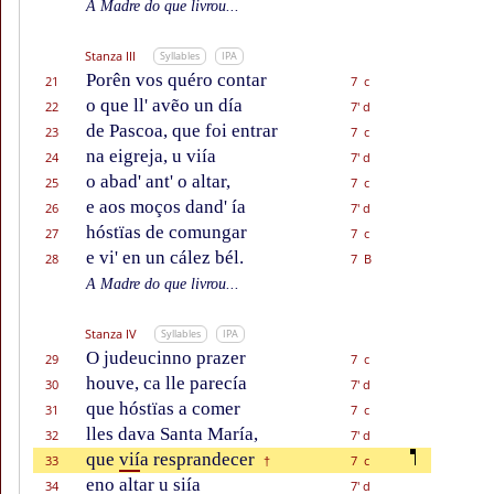
A Madre do que livrou...
Stanza III
Syllables
IPA
Porên vos quéro contar
21
7 c
o que ll' avẽo un día
22
7' d
de Pascoa, que foi entrar
23
7 c
na eigreja, u viía
24
7' d
o abad' ant' o altar,
25
7 c
e aos moços dand' ía
26
7' d
hóstïas de comungar
27
7 c
e vi' en un cález bél.
28
7 B
A Madre do que livrou...
Stanza IV
Syllables
IPA
O judeucinno prazer
29
7 c
houve, ca lle parecía
30
7' d
que hóstïas a comer
31
7 c
lles dava Santa María,
32
7' d
que
vií
a resprandecer
33
7 c
†
eno altar u siía
34
7' d