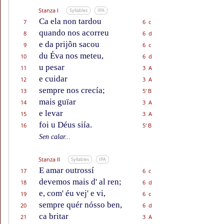
Stanza I
Syllables
IPA
Ca ela non tardou
7
6 c
quando nos acorreu
8
6 d
e da prijôn sacou
9
6 c
du Éva nos meteu,
10
6 d
u pesar
11
3 A
e cuidar
12
3 A
sempre nos crecía;
13
5' B
mais guïar
14
3 A
e levar
15
3 A
foi u Déus siía.
16
5' B
Sen calar...
Stanza II
Syllables
IPA
E amar outrossí
17
6 c
devemos mais d' al ren;
18
6 d
e, com' éu vej' e vi,
19
6 c
sempre quér nósso ben,
20
6 d
ca britar
21
3 A