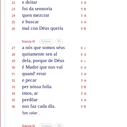
e deitar
22
3 A
foi da sennoría
23
5' B
quen mezcrar
24
3 A
e buscar
25
3 A
mal con Déus quería
26
5' B
Stanza III
Syllables
IPA
a nós que somos séus
27
6 c
quitamente sen al
28
6 d
dela, porque de Déus
29
6 c
é Madre que nos val
30
6 d
quand' errar
31
3 A
e pecar
32
3 A
per nóssa folía
33
5' B
imos, ar
34
3 A
perdõar
35
3 A
nos faz cada día.
36
5' B
Sen calar...
Stanza IV
Syllables
IPA