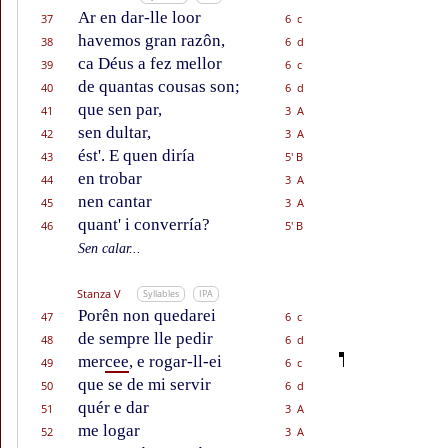
Ar en dar-lle loor
37
6 c
havemos gran razôn,
38
6 d
ca Déus a fez mellor
39
6 c
de quantas cousas son;
40
6 d
que sen par,
41
3 A
sen dultar,
42
3 A
ést'. E quen diría
43
5' B
en trobar
44
3 A
nen cantar
45
3 A
quant' i converría?
46
5' B
Sen calar...
Stanza V
Syllables
IPA
Porên non quedarei
47
6 c
de sempre lle pedir
48
6 d
mer
cee
, e rogar-ll-ei
49
6 c
que se de mi servir
50
6 d
quér e dar
51
3 A
me logar
52
3 A