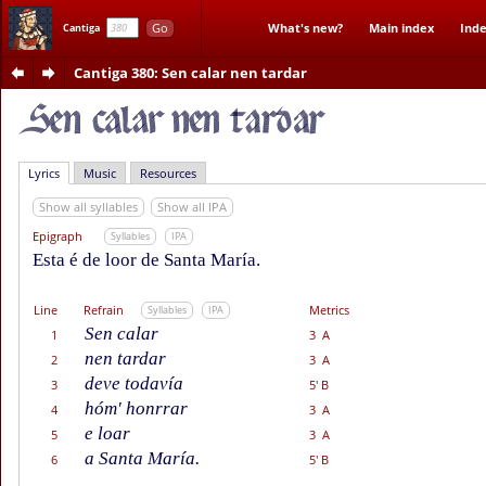
Go
What's new?
Main index
Inde
Cantiga
Cantiga 380
: Sen calar nen tardar
Lyrics
Music
Resources
Show all syllables
Show all IPA
Epigraph
Syllables
IPA
Esta é de loor de Santa María.
Line
Refrain
Metrics
Syllables
IPA
Sen calar
1
3 A
nen tardar
2
3 A
deve todavía
3
5' B
hóm' honrrar
4
3 A
e loar
5
3 A
a Santa María.
6
5' B