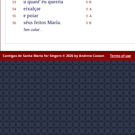
u quant' éu querría
53
5' B
eixalçar
54
3 A
e poiar
55
3 A
séus feitos María.
56
5' B
Sen calar...
Cantigas de Santa Maria for Singers © 2026 by Andrew Casson
Terms of use