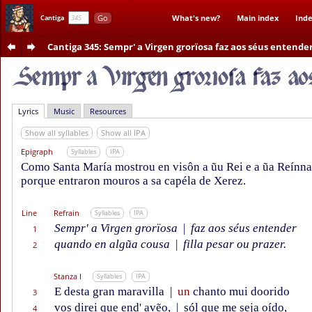
Go
What's new?
Main index
Inde
Cantiga
Cantiga 345
: Sempr' a Virgen grorïosa faz aos séus entende
Lyrics
Music
Resources
Show all syllables
Show all IPA
Epigraph
Syllables
IPA
Como Santa María mostrou en visôn a ũu Rei e a ũa Reínna
porque entraron mouros a sa capéla de Xerez.
Line
Refrain
Syllables
IPA
Sempr' a Virgen grorïosa
|
faz aos séus entender
1
quando en algũa cousa
|
filla pesar ou prazer.
2
Stanza I
Syllables
IPA
E desta gran maravilla
|
un
chanto mui doorido
3
vos direi que end' avẽo,
|
sól que me seja oído,
4