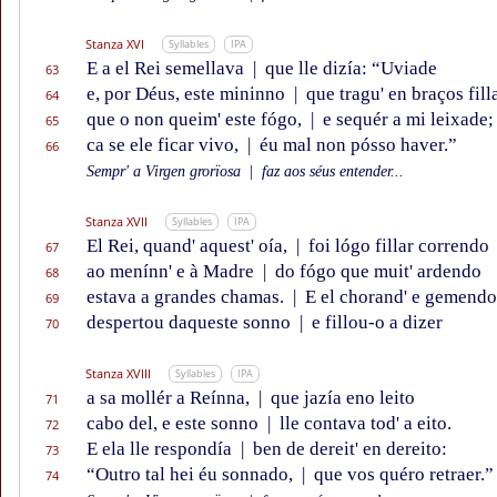
Stanza XVI
Syllables
IPA
E a el Rei semellava
|
que lle dizía: “Uviade
63
e, por Déus, este mininno
|
que tragu' en braços fill
64
que o non queim' este fógo,
|
e sequér a mi leixade;
65
ca se ele ficar vivo,
|
éu mal non pósso haver.”
66
Sempr' a Virgen grorïosa
|
faz aos séus entender...
Stanza XVII
Syllables
IPA
El Rei, quand' aquest' oía,
|
foi lógo fillar correndo
67
ao menínn' e à Madre
|
do fógo que muit' ardendo
68
estava a grandes chamas.
|
E el chorand' e gemendo
69
despertou daqueste sonno
|
e fillou-o a dizer
70
Stanza XVIII
Syllables
IPA
a sa mollér a Reínna,
|
que jazía eno leito
71
cabo del, e este sonno
|
lle contava tod' a eito.
72
E ela lle respondía
|
ben de dereit' en dereito:
73
“Outro tal hei éu sonnado,
|
que vos quéro retraer.”
74