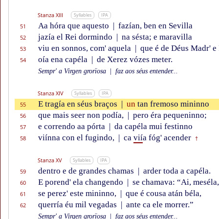
Stanza XIII
Syllables
IPA
Aa hóra que aquesto
|
fazían, ben en Sevilla
51
jazía el Rei dormindo
|
na sésta; e maravilla
52
viu en sonnos, com' aquela
|
que é de Déus Madr' e 
53
oía ena capéla
|
de Xerez vózes meter.
54
Sempr' a Virgen grorïosa
|
faz aos séus entender...
Stanza XIV
Syllables
IPA
E tragía en séus braços
|
un
tan fremoso mininno
55
que mais seer non podía,
|
pero éra pequeninno;
56
e correndo aa pórta
|
da capéla mui festinno
57
viínna con el fugindo,
|
ca
vií
a fóg' acender
58
†
Stanza XV
Syllables
IPA
dentro e de grandes chamas
|
arder toda a capéla.
59
E porend' ela changendo
|
se chamava: “Ai, meséla,
60
se perez' este mininno,
|
que é cousa atán béla,
61
querría éu mil vegadas
|
ante ca ele morrer.”
62
Sempr' a Virgen grorïosa
|
faz aos séus entender...