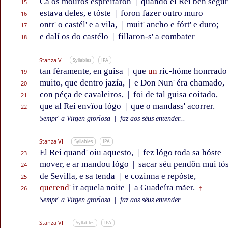
Ca os mouros espreitaron
|
quando el Rei ben segu
15
estava deles, e tóste
|
foron fazer outro muro
16
ontr' o castél' e a vila,
|
muit' ancho e fórt' e duro;
17
e dalí os do castélo
|
fillaron-s' a combater
18
Stanza V
Syllables
IPA
tan fèramente, en guisa
|
que
un
ric-hóme honrrado
19
muito, que dentro jazía,
|
e Don Nun' éra chamado,
20
con péça de cavaleiros,
|
foi de tal guisa coitado,
21
que al Rei envïou lógo
|
que o mandass' acorrer.
22
Sempr' a Virgen grorïosa
|
faz aos séus entender...
Stanza VI
Syllables
IPA
El Rei quand' oiu aquesto,
|
fez lógo toda sa hóste
23
mover, e ar mandou lógo
|
sacar séu pendôn mui tós
24
de Sevilla, e sa tenda
|
e cozinna e repóste,
25
querend'
ir aquela noite
|
a Guadeíra mãer.
26
†
Sempr' a Virgen grorïosa
|
faz aos séus entender...
Stanza VII
Syllables
IPA