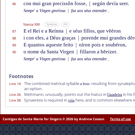
con mui gran precissôn fosse,
|
según devía seer.
86
Sempr' a Virgen grorïosa
|
faz aos séus entender...
Stanza XXII
Syllables
IPA
E el Rei e a Reínna
|
e séus fillos, que vẽéron
87
i con eles, a Déus graças
|
porende mui grandes dér
88
E quantos aqueste feito
|
oíron pois e soubéron,
89
o nome da Santa Virgen
|
fillaron a bẽeizer.
90
Sempr' a Virgen grorïosa
|
faz aos séus entender...
Footnotes
The combined metrical syllable
resulting from synaleph
Line 14
:
a hou-
an option.
Mettmann, unusually, points out the hiatus in
in his 
Line 26
:
Guadeíra
Synaeresis is required in
here, and is common elsewhere in
Line 58
:
viía
Cantigas de Santa Maria for Singers © 2026 by Andrew Casson
Terms of use