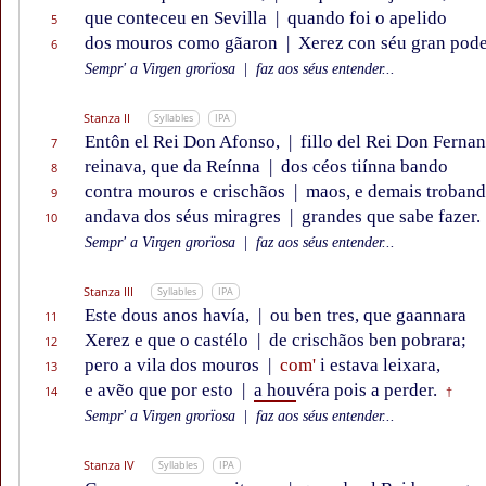
que conteceu en Sevilla
|
quando foi o apelido
5
dos mouros como gãaron
|
Xerez con séu gran pode
6
Sempr' a Virgen grorïosa
|
faz aos séus entender...
Stanza II
Syllables
IPA
Entôn el Rei Don Afonso,
|
fillo del Rei Don Ferna
7
reinava, que da Reínna
|
dos céos tiínna bando
8
contra mouros e crischãos
|
maos, e demais troban
9
andava dos séus miragres
|
grandes que sabe fazer.
10
Sempr' a Virgen grorïosa
|
faz aos séus entender...
Stanza III
Syllables
IPA
Este dous anos havía,
|
ou ben tres, que gaannara
11
Xerez e que o castélo
|
de crischãos ben pobrara;
12
pero a vila dos mouros
|
com'
i estava leixara,
13
e avẽo que por esto
|
a hou
véra pois a perder.
14
†
Sempr' a Virgen grorïosa
|
faz aos séus entender...
Stanza IV
Syllables
IPA