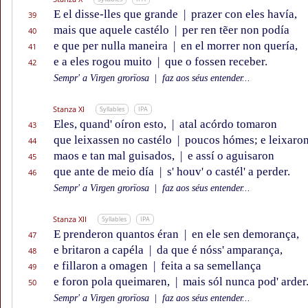
E el disse-lles que grande
|
prazer con eles havía,
39
mais que aquele castélo
|
per ren tẽer non podía
40
e que per nulla maneira
|
en el morrer non quería,
41
e a eles rogou muito
|
que o fossen receber.
42
Sempr' a Virgen grorïosa
|
faz aos séus entender...
Stanza XI
Syllables
IPA
Eles, quand' oíron esto,
|
atal acórdo tomaron
43
que leixassen no castélo
|
poucos hómes; e leixaro
44
maos e tan mal guisados,
|
e assí o aguisaron
45
que ante de meio día
|
s' houv' o castél' a perder.
46
Sempr' a Virgen grorïosa
|
faz aos séus entender...
Stanza XII
Syllables
IPA
E prenderon quantos éran
|
en ele sen demorança,
47
e britaron a capéla
|
da que é nóss' amparança,
48
e fillaron a omagen
|
feita a sa semellança
49
e foron pola queimaren,
|
mais sól nunca pod' arder
50
Sempr' a Virgen grorïosa
|
faz aos séus entender...