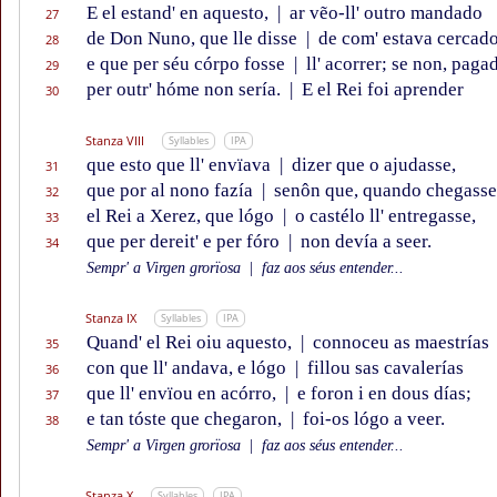
E el estand' en aquesto,
|
ar vẽo-ll' outro mandado
27
de Don Nuno, que lle disse
|
de com' estava cercad
28
e que per séu córpo fosse
|
ll' acorrer; se non, paga
29
per outr' hóme non sería.
|
E el Rei foi aprender
30
Stanza VIII
Syllables
IPA
que esto que ll' envïava
|
dizer que o ajudasse,
31
que por al nono fazía
|
senôn que, quando chegasse
32
el Rei a Xerez, que lógo
|
o castélo ll' entregasse,
33
que per dereit' e per fóro
|
non devía a seer.
34
Sempr' a Virgen grorïosa
|
faz aos séus entender...
Stanza IX
Syllables
IPA
Quand' el Rei oiu aquesto,
|
connoceu as maestrías
35
con que ll' andava, e lógo
|
fillou sas cavalerías
36
que ll' envïou en acórro,
|
e foron i en dous días;
37
e tan tóste que chegaron,
|
foi-os lógo a veer.
38
Sempr' a Virgen grorïosa
|
faz aos séus entender...
Stanza X
Syllables
IPA