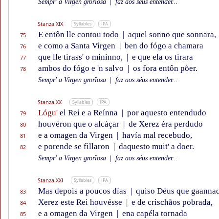
Sempr' a Virgen grorïosa
|
faz aos séus entender...
Stanza XIX
Syllables
IPA
E entôn lle contou todo
|
aquel sonno que sonnara,
75
e como a Santa Virgen
|
ben do fógo a chamara
76
que lle tirass' o mininno,
|
e que ela os tirara
77
ambos do fógo e 'n salvo
|
os fora entôn põer.
78
Sempr' a Virgen grorïosa
|
faz aos séus entender...
Stanza XX
Syllables
IPA
Lógu'
el Rei e a Reínna
|
por aquesto entendudo
79
houvéron que o alcáçar
|
de Xerez éra perdudo
80
e a omagen da Virgen
|
havía mal recebudo,
81
e porende se fillaron
|
daquesto muit' a doer.
82
Sempr' a Virgen grorïosa
|
faz aos séus entender...
Stanza XXI
Syllables
IPA
Mas depois a poucos días
|
quiso Déus que gaanna
83
Xerez este Rei houvésse
|
e de crischãos pobrada,
84
e a omagen da Virgen
|
ena capéla tornada
85