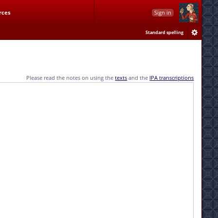
rces
Sign in
Standard spelling
Please read the notes on using the
texts
and the
IPA transcriptions