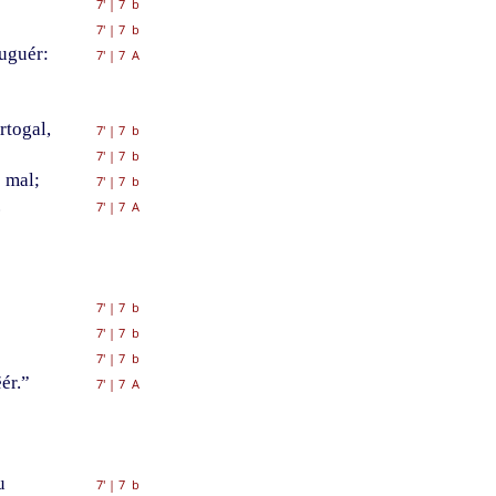
7'
|
7 b
7'
|
7 b
uguér:
7'
|
7 A
rtogal,
7'
|
7 b
7'
|
7 b
 mal;
7'
|
7 b
.
7'
|
7 A
7'
|
7 b
7'
|
7 b
7'
|
7 b
ér.”
7'
|
7 A
u
7'
|
7 b