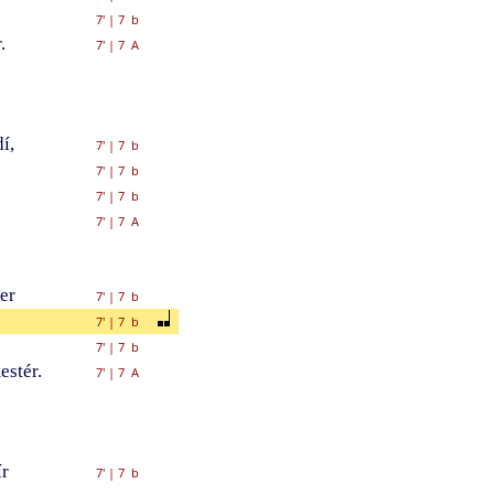
7'
|
7 b
.
7'
|
7 A
í,
7'
|
7 b
7'
|
7 b
7'
|
7 b
7'
|
7 A
er
7'
|
7 b
7'
|
7 b
7'
|
7 b
stér.
7'
|
7 A
r
7'
|
7 b