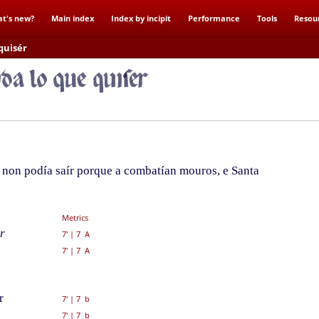
t's new?
Main index
Index by incipit
Performance
Tools
Resou
quisér
e non podía saír porque a combatían mouros, e Santa
Metrics
r
7'
|
7 A
7'
|
7 A
r
7'
|
7 b
7'
|
7 b