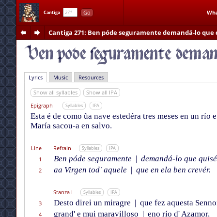
Go
Wha
Cantiga
Cantiga 271
: Ben póde seguramente demandá-lo que 
Lyrics
Music
Resources
Show all syllables
Show all IPA
Epigraph
Syllables
IPA
Esta é de como ũa nave estedéra tres meses en un río 
María sacou-a en salvo.
Line
Refrain
Syllables
IPA
Ben póde seguramente
|
demandá-lo que quisé
1
aa Virgen tod' aquele
|
que en ela ben crevér.
2
Stanza I
Syllables
IPA
Desto direi un miragre
|
que fez aquesta Senno
3
grand' e mui maravilloso
|
eno río d' Azamor,
4