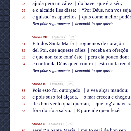
ajuda pera un cález
|
do haver que éra séu;
28
e o alcaide lles disse:
|
“Por Déus, non vos seja
29
e guisad' os aparellos
|
quis como mellor podér
30
Ben póde seguramente
|
demandá-lo que quisér...
Stanza VIII
Syllables
IPA
E todos Santa María
|
roguemos de coraçôn
31
del Poi, que aqueste cález
|
receba en ofreçôn
32
e que non cate com' éste
|
pera ela pouco don;
33
e confonda Déus quen contra
|
esto nulla ren d
34
Ben póde seguramente
|
demandá-lo que quisér...
Stanza IX
Syllables
IPA
Pois esto foi outorgado,
|
a vea alçar mandou;
35
e pois suso foi alçada,
|
o mar creceu e chegou
36
lles bon vento qual querían,
|
que lóg' a nave 
37
fóra do río a salvo.
|
E porende quen fezér
38
Stanza X
Syllables
IPA
serviç' a Santa María
|
muito será de bon sen,
39