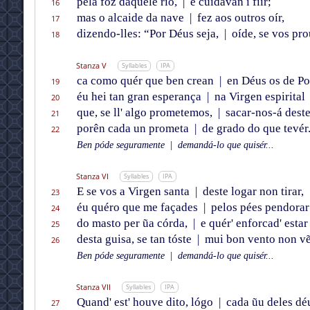
pela fóz daquele río,
|
e cuidavan i fĩir;
16
mas o alcaide da nave
|
fez aos outros oír,
17
dizendo-lles: “Por Déus seja,
|
oíde, se vos pro
18
Stanza V
Syllables
IPA
ca como quér que ben crean
|
en Déus os de Po
19
éu hei tan gran esperança
|
na Virgen espirital
20
que, se ll' algo prometemos,
|
sacar-nos-á deste
21
porên cada un prometa
|
de grado do que tevér
22
Ben póde seguramente
|
demandá-lo que quisér...
Stanza VI
Syllables
IPA
E se vos a Virgen santa
|
deste logar non tirar,
23
éu quéro que me façades
|
pelos pées pendorar
24
do masto per ũa córda,
|
e quér' enforcad' estar
25
desta guisa, se tan tóste
|
mui bon vento non vẽ
26
Ben póde seguramente
|
demandá-lo que quisér...
Stanza VII
Syllables
IPA
Quand' est' houve dito, lógo
|
cada ũu deles dé
27