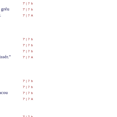
7'
|
7 b
 gréu
7'
|
7 b
.
7'
|
7 A
7'
|
7 b
7'
|
7 b
7'
|
7 b
issér.”
7'
|
7 A
7'
|
7 b
7'
|
7 b
sacou
7'
|
7 b
7'
|
7 A
7'
|
7 b