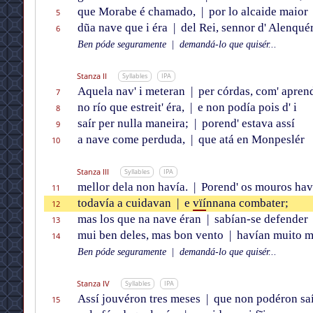
que Morabe é chamado,
|
por lo alcaide maior
5
dũa nave que i éra
|
del Rei, sennor d' Alenquér
6
Ben póde seguramente
|
demandá-lo que quisér...
Stanza II
Syllables
IPA
Aquela nav' i meteran
|
per córdas, com' aprend
7
no río que estreit' éra,
|
e non podía pois d' i
8
saír per nulla maneira;
|
porend' estava assí
9
a nave come perduda,
|
que atá en Monpeslér
10
Stanza III
Syllables
IPA
mellor dela non havía.
|
Porend' os mouros hav
11
todavía a cuidavan
|
e
vïí
nnana combater;
12
mas los que na nave éran
|
sabían-se defender
13
mui ben deles, mas bon vento
|
havían muito me
14
Ben póde seguramente
|
demandá-lo que quisér...
Stanza IV
Syllables
IPA
Assí jouvéron tres meses
|
que non podéron saí
15