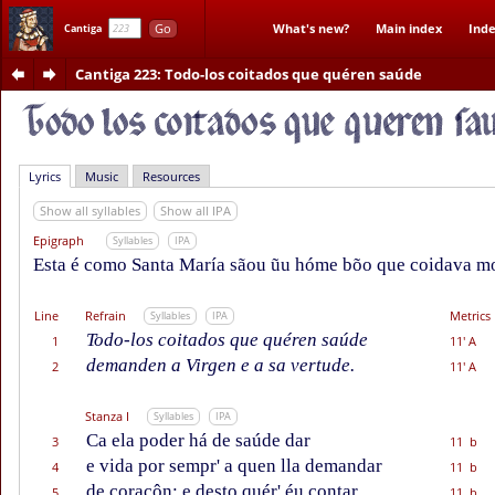
Go
What's new?
Main index
Inde
Cantiga
Cantiga 223
: Todo-los coitados que quéren saúde
Lyrics
Music
Resources
Show all syllables
Show all IPA
Epigraph
Syllables
IPA
Esta é como Santa María sãou ũu hóme bõo que coidava mor
Line
Refrain
Metrics
Syllables
IPA
Todo-los coitados que quéren saúde
1
11' A
demanden a Virgen e a sa vertude.
2
11' A
Stanza I
Syllables
IPA
Ca ela poder há de saúde dar
3
11 b
e vida por sempr' a quen lla demandar
4
11 b
de coraçôn; e desto quér' éu contar
5
11 b