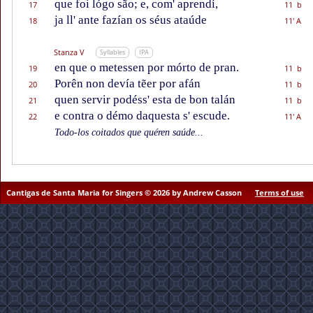
que foi lógo são; e, com' aprendí,
17
11 b
ja ll' ante fazían os séus ataúde
18
11' A
Stanza V
Syllables
IPA
en que o metessen por mórto de pran.
19
11 b
Porên non devía tẽer por afán
20
11 b
quen servir podéss' esta de bon talán
21
11 b
e contra o démo daquesta s' escude.
22
11' A
Todo-los coitados que quéren saúde...
Cantigas de Santa Maria for Singers © 2026 by Andrew Casson
Terms of use