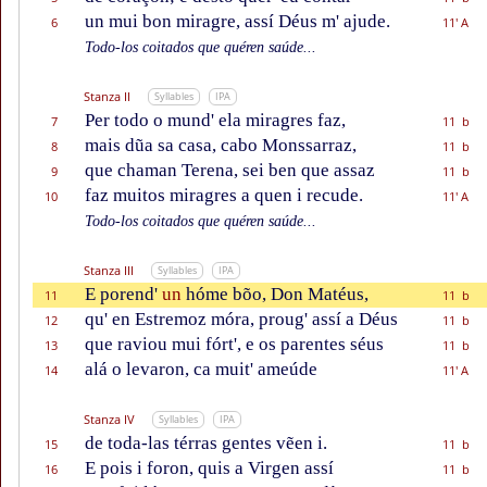
un mui bon miragre, assí Déus m' ajude.
6
11' A
Todo-los coitados que quéren saúde...
Stanza II
Syllables
IPA
Per todo o mund' ela miragres faz,
7
11 b
mais dũa sa casa, cabo Monssarraz,
8
11 b
que chaman Terena, sei ben que assaz
9
11 b
faz muitos miragres a quen i recude.
10
11' A
Todo-los coitados que quéren saúde...
Stanza III
Syllables
IPA
E porend'
un
hóme bõo, Don Matéus,
11
11 b
qu' en Estremoz móra, proug' assí a Déus
12
11 b
que raviou mui fórt', e os parentes séus
13
11 b
alá o levaron, ca muit' ameúde
14
11' A
Stanza IV
Syllables
IPA
de toda-las térras gentes vẽen i.
15
11 b
E pois i foron, quis a Virgen assí
16
11 b