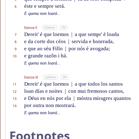
éste e sempre será.
6
E quena non loará...
Stanza II
Syllables
IPA
Dereit' é que loemos
|
a que sempr' é loada
7
e da corte dos céos
|
servida e honrrada,
8
e que ao séu Fillo
|
por nós é avogada;
9
e grande razôn i há.
10
E quena non loará...
Stanza III
Syllables
IPA
Dereit' é que loemos
|
a que todos los santos
11
loan días e noites
|
con mui fremosos cantos,
12
e Déus en nós por ela
|
móstra miragres quantos
13
por outra non mostrará.
14
E quena non loará...
Footnotes