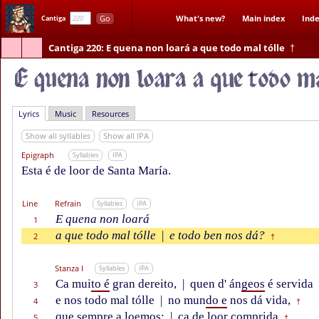
Go
What's new?
Main index
Inde
Cantiga
Cantiga 220
: E quena non loará a que todo mal tólle
†
Lyrics
Music
Resources
Show all syllables
Show all IPA
Epigraph
Syllables
IPA
Esta é de loor de Santa María.
Line
Refrain
Syllables
IPA
E quena non loará
1
a que todo mal tólle
|
e todo ben nos dá?
2
†
Stanza I
Syllables
IPA
Ca mui
to é
gran dereito,
|
quen d' án
geos
é servida
3
e nos todo mal tólle
|
no mun
do e
nos dá vida,
4
†
que sempre a loemos;
|
ca de loor comprida
5
†