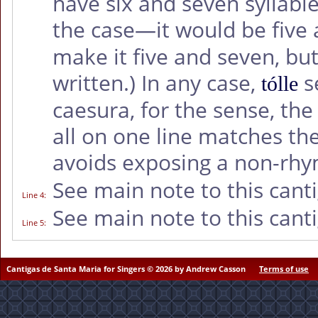
have six and seven syllable
the case—it would be five 
make it five and seven, but
written.) In any case,
s
tólle
caesura, for the sense, th
all on one line matches the
avoids exposing a non-rhy
See main note to this canti
Line 4
:
See main note to this canti
Line 5
:
Cantigas de Santa Maria for Singers © 2026 by Andrew Casson
Terms of use