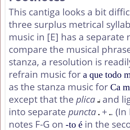
This cantiga looks a bit diffic
three surplus metrical syllab
music in
[E]
has a separate n
compare the musical phrases
stanza, a resolution is readil
refrain music for
a que todo m
as the stanza music for
Ca mu
except that the
plica
and li
into separate
puncta
+
. (I
notes F-G on
in the sec
-to é