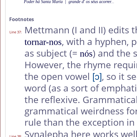
Poder há Santa María
|
grande d' os séus acorrer...
Footnotes
Mettmann (I and II) edits t
Line 37
:
, with a hyphen, 
tornar-nos
as subject (=
) and the 
nós
However, the rhyme requir
the open vowel
, so it 
[ɔ]
word (as a sort of emphati
the reflexive. Grammatical
grammatical weirdness for
rule than the exception in
Synalepha here works well
Line 38
: