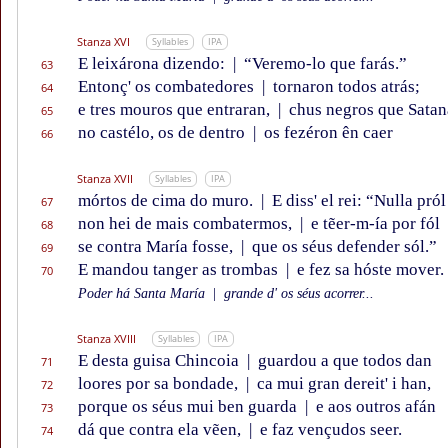
Stanza XVI
Syllables
IPA
E leixárona dizendo:
|
“Veremo-lo que farás.”
63
Entonç' os combatedores
|
tornaron todos atrás;
64
e tres mouros que entraran,
|
chus negros que Satan
65
no castélo, os de dentro
|
os fezéron ên caer
66
Stanza XVII
Syllables
IPA
mórtos de cima do muro.
|
E diss' el rei: “Nulla pról
67
non hei de mais combatermos,
|
e tẽer-m-ía por fól
68
se contra María fosse,
|
que os séus defender sól.”
69
E mandou tanger as trombas
|
e fez sa hóste mover.
70
Poder há Santa María
|
grande d' os séus acorrer...
Stanza XVIII
Syllables
IPA
E desta guisa Chincoia
|
guardou a que todos dan
71
loores por sa bondade,
|
ca mui gran dereit' i han,
72
porque os séus mui ben guarda
|
e aos outros afán
73
dá que contra ela vẽen,
|
e faz vençudos seer.
74