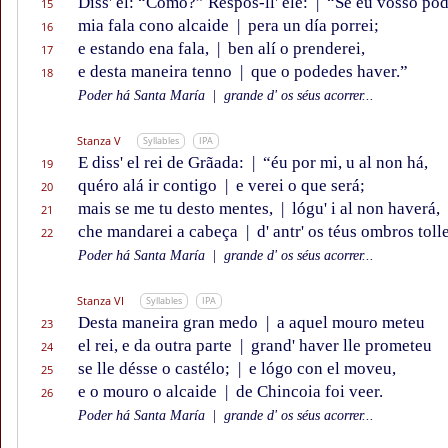
Diss' el: “Como?” Respôs-ll' ele:
|
“Se éu vósso pod
15
mia fala cono alcaide
|
pera un día porrei;
16
e estando ena fala,
|
ben alí o prenderei,
17
e desta maneira tenno
|
que o podedes haver.”
18
Poder há Santa María
|
grande d' os séus acorrer...
Stanza V
Syllables
IPA
E diss' el rei de Grãada:
|
“éu por mi, u al non há,
19
quéro alá ir contigo
|
e verei o que será;
20
mais se me tu desto mentes,
|
lógu' i al non haverá,
21
che mandarei a cabeça
|
d' antr' os téus ombros tolle
22
Poder há Santa María
|
grande d' os séus acorrer...
Stanza VI
Syllables
IPA
Desta maneira gran medo
|
a aquel mouro meteu
23
el rei, e da outra parte
|
grand' haver lle prometeu
24
se lle désse o castélo;
|
e lógo con el moveu,
25
e o mouro o alcaide
|
de Chincoia foi veer.
26
Poder há Santa María
|
grande d' os séus acorrer...