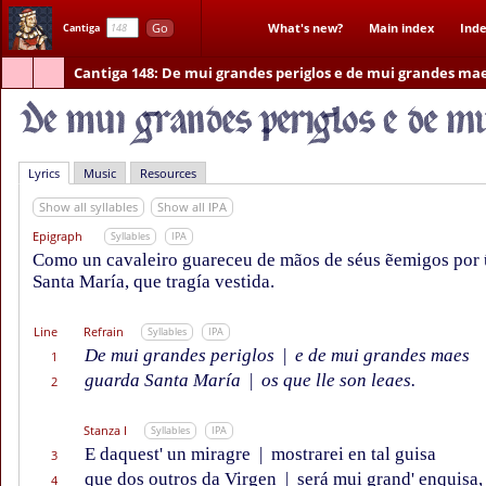
Go
What's new?
Main index
Inde
Cantiga
Cantiga 148
: De mui grandes periglos e de mui grandes ma
Lyrics
Music
Resources
Show all syllables
Show all IPA
Epigraph
Syllables
IPA
Como un cavaleiro guareceu de mãos de séus ẽemigos por
Santa María, que tragía vestida.
Line
Refrain
Syllables
IPA
De mui grandes periglos
|
e de mui grandes maes
1
guarda Santa María
|
os que lle son leaes.
2
Stanza I
Syllables
IPA
E daquest' un miragre
|
mostrarei en tal guisa
3
que dos outros da Virgen
|
será mui grand' enquisa,
4