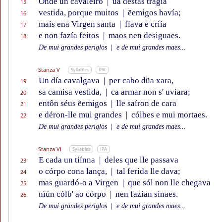
Onde un cavaleiro
|
ũa destas tragía
15
vestida, porque muitos
|
ẽemigos havía;
16
mais ena Virgen santa
|
fïava e criía
17
e non fazía feitos
|
maos nen desiguaes.
18
De mui grandes periglos
|
e de mui grandes maes...
Stanza V
Syllables
IPA
Un día cavalgava
|
per cabo dũa xara,
19
sa camisa vestida,
|
ca armar non s' uviara;
20
entôn séus ẽemigos
|
lle saíron de cara
21
e déron-lle mui grandes
|
cólbes e mui mortaes.
22
De mui grandes periglos
|
e de mui grandes maes...
Stanza VI
Syllables
IPA
E cada un tiínna
|
deles que lle passava
23
o córpo cona lança,
|
tal ferida lle dava;
24
mas guardó-o a Virgen
|
que sól non lle chegava
25
nïún cólb' ao córpo
|
nen fazían sinaes.
26
De mui grandes periglos
|
e de mui grandes maes...