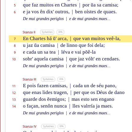
que faz muitos en Chartes
|
por ũa sa camisa;
5
e ja vos ên dix' outros,
|
ben oístes de quaes.
6
De mui grandes periglos
|
e de mui grandes maes...
Stanza II
Syllables
IPA
En Chartes há ũ' arca,
|
que van muitos veê-la,
7
u jaz ũa camisa
|
de linno que foi dela;
8
e cada un sa tea
|
léva e vai põê-la
9
sobr' aquela camisa
|
que jaz vólt' en cendaes.
10
De mui grandes periglos
|
e de mui grandes maes...
Stanza III
Syllables
IPA
E pois fazen camisas,
|
cada un de séu pano,
11
que enas lides tragen,
|
per que os Déus de dano
12
guarde dos ẽemigos;
|
mas esto sen engano
13
o façan, senôn nunca
|
lles valrría ja maes.
14
De mui grandes periglos
|
e de mui grandes maes...
Stanza IV
Syllables
IPA