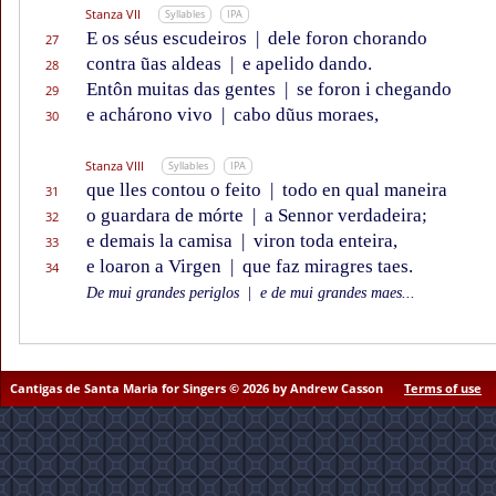
Stanza VII
Syllables
IPA
E os séus escudeiros
|
dele foron chorando
27
contra ũas aldeas
|
e apelido dando.
28
Entôn muitas das gentes
|
se foron i chegando
29
e achárono vivo
|
cabo dũus moraes,
30
Stanza VIII
Syllables
IPA
que lles contou o feito
|
todo en qual maneira
31
o guardara de mórte
|
a Sennor verdadeira;
32
e demais la camisa
|
viron toda enteira,
33
e loaron a Virgen
|
que faz miragres taes.
34
De mui grandes periglos
|
e de mui grandes maes...
Cantigas de Santa Maria for Singers © 2026 by Andrew Casson
Terms of use