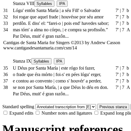
Stanza VIII
Syllables
IPA
31
Lógu' entôn Santa María
|
a séu Fill' o Salvador
7'
|
7 b
32
foi rogar que aquel frade
|
houvésse por séu amor
7'
|
7 b
33
perdôn. E diss' el: “farei-o
|
pois end' havedes sabor;
7'
|
7 b
34
mas tórn' a alma no córpo,
|
e compra sa profissôn.”
7'
|
7 A
Par Déus, muit' é gran razôn...
Cantigas de Santa Maria for Singers ©2013 by Andrew Casson
www.cantigasdesantamaria.com/csm/14
Stanza IX
Syllables
IPA
35
U Déus por Santa María
|
este rógo foi fazer,
7'
|
7 b
36
o frade que éra mórto
|
foi-s' en pées lógu' erger,
7'
|
7 b
37
e contou ao convento
|
como s' houvér' a perder,
7'
|
7 b
38
se non por Santa María,
|
a que Déus lo déu en don.
7'
|
7 A
Par Déus, muit' é gran razôn...
Standard spelling
Previous stanza
Expand edits
Number notes and ligatures
Expand long pli
Manuscript references