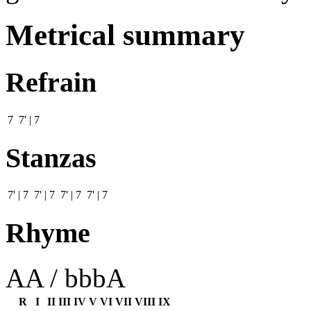
Metrical summary
Refrain
7 7' | 7
Stanzas
7' | 7 7' | 7 7' | 7 7' | 7
Rhyme
AA / bbbA
R
I
II
III
IV
V
VI
VII
VIII
IX