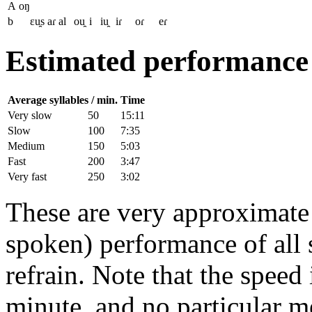
A
oŋ
b
ɛu̯s
aɾ
al
ou̯
i
iu̯
iɾ
oɾ
eɾ
Estimated performance
Average syllables / min.
Time
Very slow
50
15:11
Slow
100
7:35
Medium
150
5:03
Fast
200
3:47
Very fast
250
3:02
These are very approximate t
spoken) performance of all s
refrain. Note that the speed 
minute, and no particular m