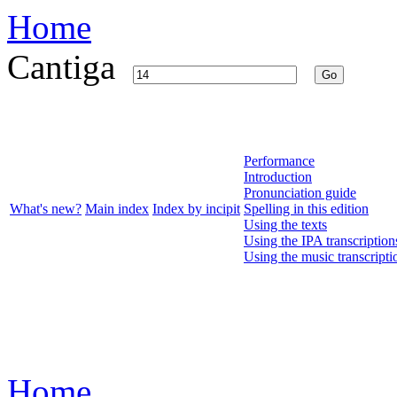
Home
Cantiga
Go
Performance
Introduction
Pronunciation guide
What's new?
Main index
Index by incipit
Spelling in this edition
Using the texts
Using the IPA transcription
Using the music transcripti
Home