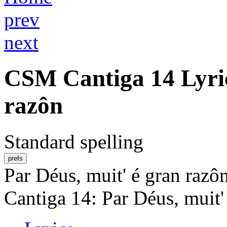
prev
next
CSM
Cantiga 14
Lyri
razôn
Standard spelling
prefs
Par Déus, muit' é gran razô
Cantiga 14: Par Déus, muit'