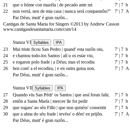
21
que o hóme con mazéla
|
de pecado ante mi
7'
|
7 b
22
non verrá, nen de mia casa
|
nunca será compannôn?”
7'
|
7 A
Par Déus, muit' é gran razôn...
Cantigas de Santa Maria for Singers ©2013 by Andrew Casson
www.cantigasdesantamaria.com/csm/14
Stanza VI
Syllables
IPA
23
Mui triste ficou San Pedro
|
quand' esta razôn oiu,
7'
|
7 b
24
e chamou todo-los Santos
|
alí u os estar viu,
7'
|
7 b
25
e rogaron polo frade
|
a Déus; mas el recodiu
7'
|
7 b
26
ben com' a el recodira,
|
e en outra guisa non.
7'
|
7 A
Par Déus, muit' é gran razôn...
Stanza VII
Syllables
IPA
27
Quando viu San Pédr' os Santos
|
que assí foran falir,
7'
|
7 b
28
entôn a Santa María
|
mercee lle foi pedir
7'
|
7 b
29
que rogass' ao séu Fillo
|
que non quiséss' consentir
7'
|
7 b
30
que a alma do séu frade
|
tevéss' o dém' en prijôn.
7'
|
7 A
Par Déus, muit' é gran razôn...