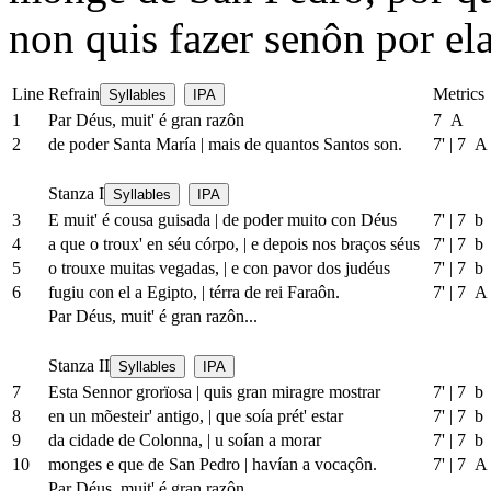
non quis fazer senôn por ela
Line
Refrain
Metrics
Syllables
IPA
1
Par Déus, muit' é gran razôn
7 A
2
de poder Santa María
|
mais de quantos Santos son.
7'
|
7 A
Stanza I
Syllables
IPA
3
E muit' é cousa guisada
|
de poder muito con Déus
7'
|
7 b
4
a que o troux' en séu córpo,
|
e depois nos braços séus
7'
|
7 b
5
o trouxe muitas vegadas,
|
e con pavor dos judéus
7'
|
7 b
6
fugiu con el a Egipto,
|
térra de rei Faraôn.
7'
|
7 A
Par Déus, muit' é gran razôn...
Stanza II
Syllables
IPA
7
Esta Sennor grorïosa
|
quis gran miragre mostrar
7'
|
7 b
8
en un mõesteir' antigo,
|
que soía prét' estar
7'
|
7 b
9
da cidade de Colonna,
|
u soían a morar
7'
|
7 b
10
monges e que de San Pedro
|
havían a vocaçôn.
7'
|
7 A
Par Déus, muit' é gran razôn...