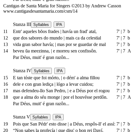
Cantigas de Santa Maria for Singers ©2013 by Andrew Casson
www.cantigasdesantamaria.com/csm/14
Stanza III
Syllables
IPA
11
Entr' aqueles bõos frades
|
havía un frad' atal,
7'
|
7 b
12
que dos sabores do mundo
|
mais ca da celestïal
7'
|
7 b
13
vida gran sabor havía;
|
mas por se guardar de mal
7'
|
7 b
14
beveu ũa meezinna,
|
e morreu sen confissôn.
7'
|
7 A
Par Déus, muit' é gran razôn...
Stanza IV
Syllables
IPA
15
E tan tóste que foi mórto,
|
o dém' a alma fillou
7'
|
7 b
16
dele e con gran lediça
|
lógo a levar cuidou;
7'
|
7 b
17
mas defendeu-llo San Pedro,
|
e a Déus por el rogou
7'
|
7 b
18
que a alma do séu monge
|
por el houvésse perdôn.
7'
|
7 A
Par Déus, muit' é gran razôn...
Stanza V
Syllables
IPA
19
Pois que San Pédr' esto disse
|
a Déus, respôs-ll' el assí:
7'
|
7 b
20
“Non sabes la profecía
|
que diss' o bon rei Daví,
7'
|
7 b