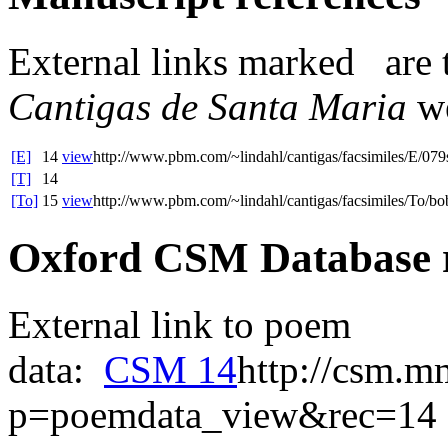
External links
marked
are 
Cantigas de Santa Maria
we
[E]
14
view
http://www.pbm.com/~lindahl/cantigas/facsimiles/E/079
[T]
14
[To]
15
view
http://www.pbm.com/~lindahl/cantigas/facsimiles/To/bo
Oxford CSM Database 
External link to poem
data:
CSM 14
http://csm.m
p=poemdata_view&rec=14