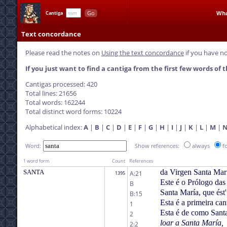
Go
Wha
Cantiga
Text concordance
Please read the notes on
Using the text concordance
if you have no
If you just want to find a cantiga from the first few words of t
Cantigas processed: 420
Total lines: 21656
Total words: 162244
Total distinct word forms: 10224
Alphabetical index:
A
|
B
|
C
|
D
|
E
|
F
|
G
|
H
|
I
|
J
|
K
|
L
|
M
|
Word:
Show references:
always
f
1 word form
Count
References
da Virgen Santa Mar
SANTA
A:21
1395
Este é o Prólogo das
B
Santa María, que ést'
B:15
Esta é a primeira ca
1
Esta é de como Santa
2
loar a Santa María,
2:2