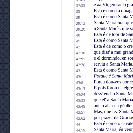
e aa Virgen santa gr
37:33
Esta é como a omagen
38
Esta é como Santa M
39
Santa María non qui
39:13
a Santa María, que só
39:20
Esta é de loor de San
40
Esta é como Santa M
41
Esta é de como o cre
42
que diss' a mui gran
42:36
e el dormindo, en s
42:51
serviu a Santa María
42:70
Esta é como Santa Ma
43
Porque é Santa Mar
43:1
Porên dou-vos por c
43:8
E pois foron na eigre
43:13
déss' end' a Santa M
43:24
que el' a Santa Marí
43:33
ant' o altar en gẽollo
43:48
Mas, que fez Santa 
43:51
por prazer da Grorïo
43:62
Esta é como o cavalei
44
Santa María, éu venn
44:19