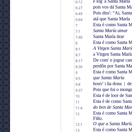
e lóg' a Santa María
6:12
pois vos dá Santa M
6:27
Pois diss': “Ai, Sant
6:49
atá que Santa María
6:64
Esta é como Santa Ma
7
Santa María amar
7:1
Santa María tirar
7:40
Esta é como Santa Ma
8
A Virgen Santa Marí
8:1
a Virgen Santa Marí
8:7
De com' o jograr ca
8:17
perdôn por Santa Ma
8:36
Esta é como Santa Ma
9
que Santa María
9:5
houv' i ũa dona
|
de 
9:8
Pois que foi o mong
9:37
Esta é de loor de Sa
10
Esta é de como Santa
11
do ben de Santa Mar
11:4
Esta é como Santa Ma
12
Fillo.
O que a Santa María
12:1
Esta é como Santa Ma
13