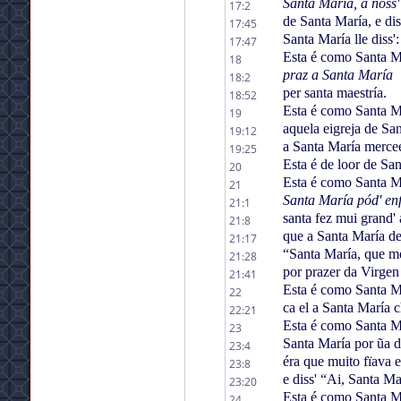
Santa María, a nóss
17:2
de Santa María, e diss
17:45
Santa María lle diss':
17:47
Esta é como Santa Ma
18
praz a Santa María
18:2
per santa maestría.
18:52
Esta é como Santa Mar
19
aquela eigreja de Sa
19:12
a Santa María merce
19:25
Esta é de loor de Sa
20
Esta é como Santa Mar
21
Santa María pód' en
21:1
santa fez mui grand'
21:8
que a Santa María 
21:17
“Santa María, que me
21:28
por prazer da Virgen
21:41
Esta é como Santa Ma
22
ca el a Santa María 
22:21
Esta é como Santa Ma
23
Santa María por ũa 
23:4
éra que muito fïava 
23:8
e diss' “Ai, Santa Ma
23:20
Esta é como Santa Mar
24