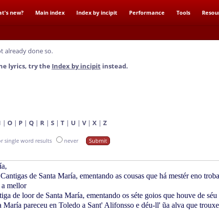
t's new?
Main index
Index by incipit
Performance
Tools
Resou
t already done so.
he lyrics, try the
Index by incipit
instead.
N
|
O
|
P
|
Q
|
R
|
S
|
T
|
U
|
V
|
X
|
Z
or single word results
never
ía,
 Cantigas de Santa María, ementando as cousas que há mestér eno troba
 a mellor
ntiga de loor de Santa María, ementando os séte goios que houve de séu 
 María pareceu en Toledo a Sant' Alifonsso e déu-ll' ũa alva que trouxe