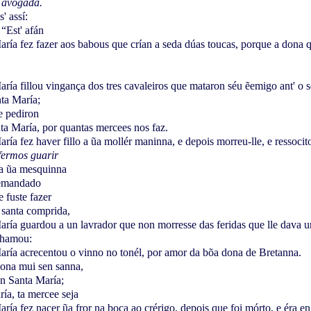
' avogada.
' assí:
 “Est' afán
ría fez fazer aos babous que crían a seda dúas toucas, porque a dona q
ía fillou vingança dos tres cavaleiros que mataron séu ẽemigo ant' o sé
nta María;
e pediron
nta María, por quantas mercees nos faz.
ía fez haver fillo a ũa mollér maninna, e depois morreu-lle, e ressocito
fermos guarir
 a ũa mesquinna
demandado
 fuste fazer
 santa comprida,
ría guardou a un lavrador que non morresse das feridas que lle dava u
chamou:
ría acrecentou o vinno no tonél, por amor da bõa dona de Bretanna.
dona mui sen sanna,
en Santa María;
ría, ta mercee seja
ía fez nacer ũa fror na boca ao crérigo, depois que foi mórto, e éra en 