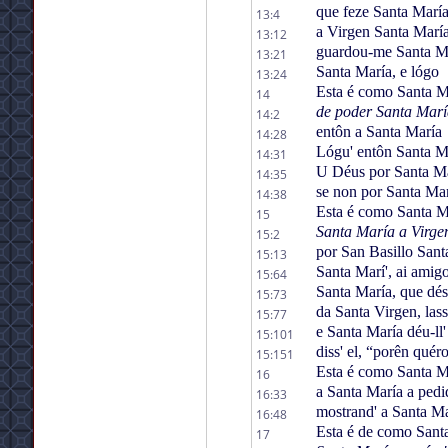
que feze Santa Marí
13:4
a Virgen Santa Marí
13:12
guardou-me Santa M
13:21
Santa María, e lógo
13:24
Esta é como Santa Ma
14
de poder Santa Mar
14:2
entôn a Santa María
14:28
Lógu' entôn Santa M
14:31
U Déus por Santa M
14:35
se non por Santa Ma
14:38
Esta é como Santa M
15
Santa María a Virg
15:2
por San Basillo Sant
15:13
Santa Marí', ai amig
15:64
Santa María, que dés
15:73
da Santa Virgen, lass'
15:77
e Santa María déu-ll'
15:101
diss' el, “porên quér
15:151
Esta é como Santa Ma
16
a Santa María a pedi
16:33
mostrand' a Santa Mar
16:48
Esta é de como Sant
17