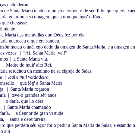
aças ende déron,
 de Santa María tendeu o braço e tomou o de séu fillo, que quería caer 
aría guardou a sa omagen, que a non queimas' o fógo.
s que chegasse
l nïente
ta María das maravillas que Déus fez por ela.
aría guareceu o que éra sandeu.
rizôn meteu o anél eno dedo da omagen de Santa María, e a omagen enc
des vózes:
|
“Ai, Santa María, val!”
onnos
|
a Santa María viu,
,
|
Madre do muit' alto Rei,
ría resucitou un meninno na sa eigreja de Salas.
ía
|
leal e mui verdadeira,
onssello
|
que lóg' a Santa María
ja,
|
Santa María rogaron
aría
|
teve-o grandes sét' anos
a
|
o daría, que llo déra
s,
|
Santa María chamando
María,
|
a Sennor de gran vertude
sa,
|
santa e dereitureira.
ro que perdera séu açor foi-o pedir a Santa María de Salas; e estando n
o a ti