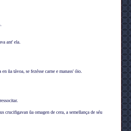
.
a ant' ela.
en ũa távoa, se fezésse carne e manass' óio.
essocitar.
éus crucifigavan ũa omagen de cera, a semellança de séu