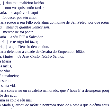
a,
|
dun mui malfeitor ladrôn
a
|
non vos quis entôn tardar,
aría,
|
e aqué-vo-la aquí
|
foi decer por séu amor
ría rogou a séu Fillo pola alma do monge de San Pedro, por que rogaran
ía
|
mais de quantos Santos son.
|
mercee lle foi pedir
aría
|
a séu Fill' o Salvador
aría
|
este rógo foi fazer,
ría,
|
a que Déus lo déu en don.
aría defendeu a cidade de Cesaira do Emperador Jüião.
en, Madre
|
de Jeso-Cristo, Nóstro Sennor.
a María
os méus,
se vías
 e maltreito;
 escrito
o santa vida
ría converteu un cavaleiro namorado, que s' houvér' a desasperar por
de des aquí,
ía sa coit' e séu mal,
a María guardou de mórte a honrrada dona de Roma a que o démo acuso