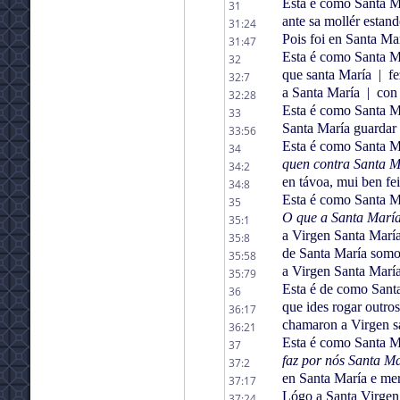
Esta é como Santa Ma
31
ante sa mollér estan
31:24
Pois foi en Santa Ma
31:47
Esta é como Santa Ma
32
que santa María
|
fe
32:7
a Santa María
|
con 
32:28
Esta é como Santa Ma
33
Santa María guardar
33:56
Esta é como Santa Ma
34
quen contra Santa Ma
34:2
en távoa, mui ben fei
34:8
Esta é como Santa Ma
35
O que a Santa Marí
35:1
a Virgen Santa Marí
35:8
de Santa María som
35:58
a Virgen Santa Marí
35:79
Esta é de como Santa
36
que ides rogar outros
36:17
chamaron a Virgen s
36:21
Esta é como Santa Ma
37
faz por nós Santa Ma
37:2
en Santa María e m
37:17
Lógo a Santa Virgen
37:24