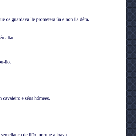
ue os guardava lle prometera ũa e non lla déra.
u altar.
u-llo.
n cavaleiro e séus hómees.
semellança de lílïo, porque a loava.