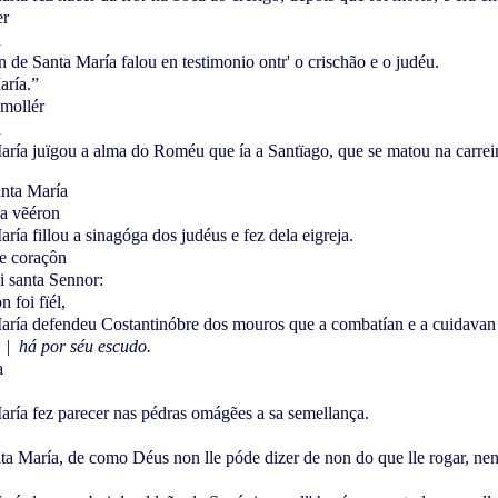
er
n
 de Santa María falou en testimonio ontr' o crischão e o judéu.
aría.”
 mollér
u
ría juïgou a alma do Roméu que ía a Santïago, que se matou na carreir
anta María
ía vẽéron
ía fillou a sinagóga dos judéus e fez dela eigreja.
de coraçôn
i santa Sennor:
 foi fïél,
ría defendeu Costantinóbre dos mouros que a combatían e a cuidavan f
a
|
há por séu escudo.
a
ría fez parecer nas pédras omágẽes a sa semellança.
nta María, de como Déus non lle póde dizer de non do que lle rogar, nen