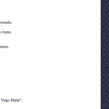
vassalo.
o forno.
assou.
 Virgo María”.