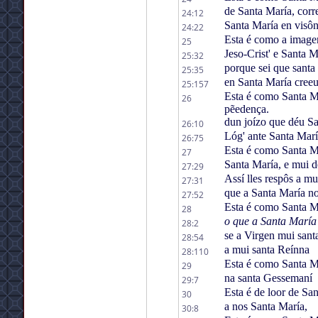
de Santa María, corr
24:12
Santa María en visô
24:22
Esta é como a imagen
25
Jeso-Crist' e Santa M
25:32
porque sei que santa
25:35
en Santa María cree
25:157
Esta é como Santa Ma
26
pẽedença.
dun joízo que déu S
26:10
Lóg' ante Santa Mar
26:75
Esta é como Santa Mar
27
Santa María, e mui 
27:29
Assí lles respôs a mu
27:31
que a Santa María non
27:52
Esta é como Santa Ma
28
o que a Santa Marí
28:2
se a Virgen mui sant
28:54
a mui santa Reínna
28:110
Esta é como Santa Ma
29
na santa Gessemaní
29:7
Esta é de loor de Sa
30
a nos Santa María,
30:8