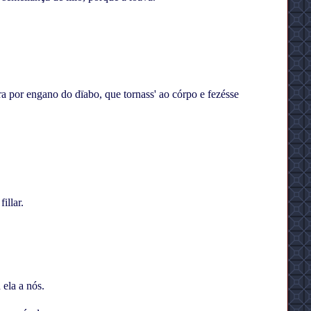
a por engano do dïabo, que tornass' ao córpo e fezésse
illar.
 ela a nós.