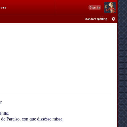
rces
Sign in
Standard spelling
r.
Fillo.
 de Paraíso, con que dissésse missa.