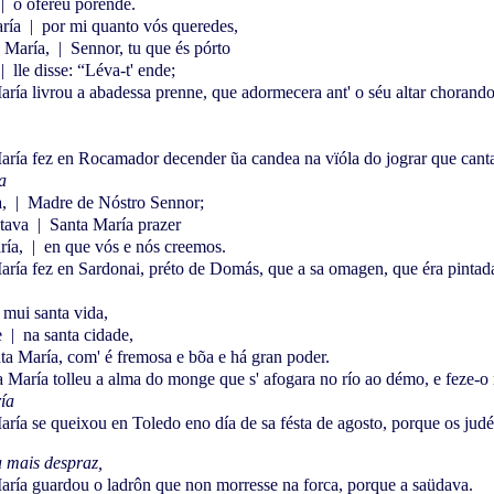
|
o ofereu porende.
aría
|
por mi quanto vós queredes,
a María,
|
Sennor, tu que és pórto
|
lle disse: “Léva-t' ende;
ría livrou a abadessa prenne, que adormecera ant' o séu altar chorando
ría fez en Rocamador decender ũa candea na vïóla do jograr que cantav
a
a,
|
Madre de Nóstro Sennor;
ntava
|
Santa María prazer
ría,
|
en que vós e nós creemos.
ría fez en Sardonai, préto de Domás, que a sa omagen, que éra pintada 
mui santa vida,
e
|
na santa cidade,
nta María, com' é fremosa e bõa e há gran poder.
 María tolleu a alma do monge que s' afogara no río ao démo, e feze-o r
ía
ría se queixou en Toledo eno día de sa fésta de agosto, porque os jud
 mais despraz,
ría guardou o ladrôn que non morresse na forca, porque a saüdava.