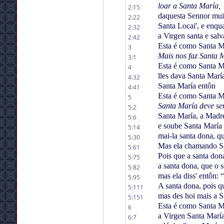
loar a Santa María,
2:15
daquesta Sennor mui 
2:22
Santa Locai', e enqu
2:32
a Virgen santa e salv
2:42
Esta é como Santa Ma
3
Mais nos faz Santa 
3:1
Esta é como Santa Ma
4
lles dava Santa Marí
4:32
Santa María entôn
4:41
Esta é como Santa Ma
5
Santa María deve sem
5:2
Santa María, a Madre 
5:6
e soube Santa María 
5:14
mai-la santa dona, qua
5:30
Mas ela chamando Sa
5:61
Pois que a santa don
5:75
a santa dona, que o s
5:82
mas ela diss' entôn: 
5:95
A santa dona, pois qu
5:111
mas des hoi mais a S
5:151
Esta é como Santa M
6
a Virgen Santa Marí
6:7