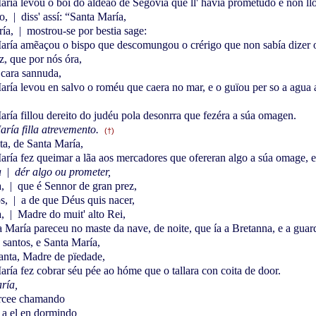
ría levou o boi do aldeão de Segóvia que ll' havía prometudo e non llo
do,
|
diss' assí: “Santa María,
ría,
|
mostrou-se por bestia sage:
ría amẽaçou o bispo que descomungou o crérigo que non sabía dizer o
z, que por nós óra,
cara sannuda,
ría levou en salvo o roméu que caera no mar, e o guïou per so a agua a
ría fillou dereito do judéu pola desonrra que fezéra a súa omagen.
ría filla atrevemento.
(†)
ta, de Santa María,
ría fez queimar a lãa aos mercadores que ofereran algo a súa omage, e
a
|
dér algo ou prometer,
a,
|
que é Sennor de gran prez,
os,
|
a de que Déus quis nacer,
a,
|
Madre do muit' alto Rei,
 María pareceu no maste da nave, de noite, que ía a Bretanna, e a gua
 santos, e Santa María,
anta, Madre de pïedade,
ría fez cobrar séu pée ao hóme que o tallara con coita de door.
ría,
ercee chamando
 a el en dormindo