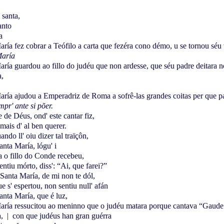
santa,
anto
a
ría fez cobrar a Teófilo a carta que fezéra cono démo, u se tornou séu 
María
ría guardou ao fillo do judéu que non ardesse, que séu padre deitara n
a,
ría ajudou a Emperadriz de Roma a sofrê-las grandes coitas per que p
pr' ante si põer.
de Déus, ond' este cantar fiz,
mais d' al ben querer.
ndo ll' oiu dizer tal traïçôn,
nta María, lógu' i
a o fillo do Conde recebeu,
entiu mórto, diss': “Ai, que farei?”
“Santa María, de mi non te dól,
e s' espertou, non sentiu null' afán
anta María, que é luz,
aría ressucitou ao meninno que o judéu matara porque cantava “Gaude
a,
|
con que judéus han gran guérra