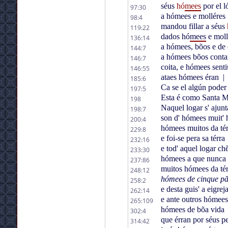
séus
hó
mees
por el l
97:30
a hómees e molléres
98:4
mandou fillar a séus
119:22
dados hó
mees
e moll
136:14
a hómees, bõos e de 
144:7
a hómees bõos contar
146:7
coita, e hómees senti
146:55
ataes hómees éran
|
185:6
Ca se el algún poder
197:5
Esta é como Santa Ma
198
Naquel logar s' ajun
198:7
son d' hómees muit' 
200:4
hómees muitos da té
229:8
e foi-se pera sa térra
232:16
e tod' aquel logar c
233:30
hómees a que nunca 
237:86
muitos hómees da té
248:12
hómees de cinque p
258:2
e desta guis' a eigrej
262:14
e ante outros hómees
265:109
hómees de bõa vida
302:4
que érran por séus 
314:42