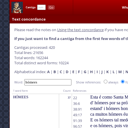
Go
Wha
Cantiga
Text concordance
Please read the notes on
Using the text concordance
if you have no
If you just want to find a cantiga from the first few words of t
Cantigas processed: 420
Total lines: 21656
Total words: 162244
Total distinct word forms: 10224
Alphabetical index:
A
|
B
|
C
|
D
|
E
|
F
|
G
|
H
|
I
|
J
|
K
|
L
|
M
|
Word:
Show references:
always
f
1 word form
Count
References
Esta é como Santa Ma
HÓMEES
22
37
d' hómees por sa pró
36:6
estand' i hómees hon
38:91
ca muitos hómees éu
49:17
E os hómees tal med
91:39
e os hómees, pois vir
96:57