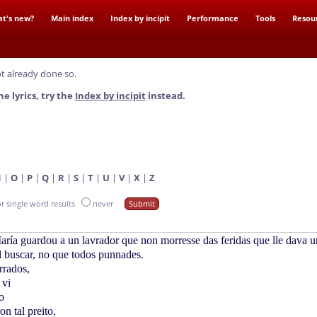
t's new?
Main index
Index by incipit
Performance
Tools
Resou
t already done so.
he lyrics, try the
Index by incipit
instead.
N
|
O
|
P
|
Q
|
R
|
S
|
T
|
U
|
V
|
X
|
Z
or single word results
never
ría guardou a un lavrador que non morresse das feridas que lle dava u
l buscar, no que todos punnades.
rrados,
 vi
o
on tal preito,