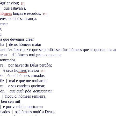
ógu' envïou;
(†)
|
que estavan i,
hó
mees
lanças e escudos,
(†)
éres, com' é sa usança.
creer.
,
u
a que devemos creer.
 há
|
de os hómees matar
ría fez fazer paz e que se perdõassen ũus hómees que se querían matar ũ
taron
|
d' hómees mui gran companna
honrrados,
rra
|
por haver de Déus perdôn;
|
e séus hó
mees
envïou
(†)
hẽo
|
éra d' hómees armados
fiz
|
mal e que me roubaron,
rra
|
e sas candeas queimar;
ães,
|
que quér pód' acrescentar.
a
|
ficou d' hómees senlleira.
 ben cen mil
|
e por verdade mostraron
pecados
|
os hómees muit' a Déus;