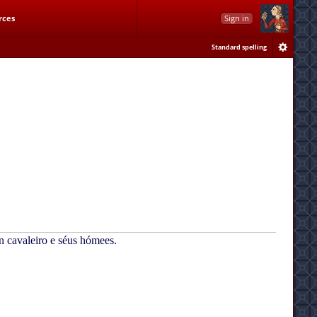
rces
Sign in
Standard spelling
n cavaleiro e séus hómees.