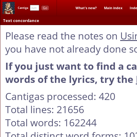
Go
What's new?
Main index
Inde
Cantiga
Text concordance
Please read the notes on
Usi
you have not already done s
If you just want to find a c
words of the lyrics, try the
Cantigas processed: 420
Total lines: 21656
Total words: 162244
Total distinct word forms: 1