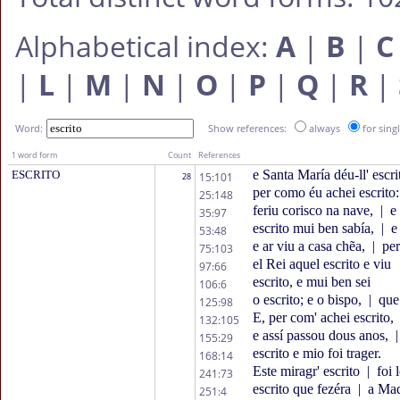
Alphabetical index:
A
|
B
|
C
|
L
|
M
|
N
|
O
|
P
|
Q
|
R
|
Word:
Show references:
always
for sing
1 word form
Count
References
e Santa María déu-ll' escri
ESCRITO
15:101
28
per como éu achei escrito:
25:148
feriu corisco na nave,
|
e 
35:97
escrito mui ben sabía,
|
e 
53:48
e ar viu a casa chẽa,
|
per
75:103
el Rei aquel escrito e viu
97:66
escrito, e mui ben sei
106:6
o escrito; e o bispo,
|
que 
125:98
E, per com' achei escrito,
132:105
e assí passou dous anos,
|
155:29
escrito e mio foi trager.
168:14
Este miragr' escrito
|
foi 
241:73
escrito que fezéra
|
a Mad
251:4