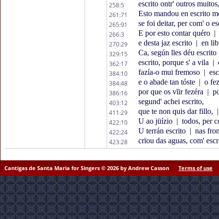
escrito ontr' outros muitos
258:5
Esto mandou en escrito m
261:71
se foi deitar, per com' o es
265:91
E por esto contar quéro
|
266:3
e desta jaz escrito
|
en lib
270:29
Ca, según lles déu escrito
329:15
escrito, porque s' a vila
|
362:17
fazía-o mui fremoso
|
esc
384:10
e o abade tan tóste
|
o fez
384:48
por que os vĩir fezéra
|
po
386:16
segund' achei escrito,
403:12
que te non quis dar fillo,
|
411:29
U ao jüízio
|
todos, per co
422:10
U terrán escrito
|
nas fron
422:24
crïou das aguas, com' escri
423:28
Cantigas de Santa Maria for Singers © 2026 by Andrew Casson
Terms of use