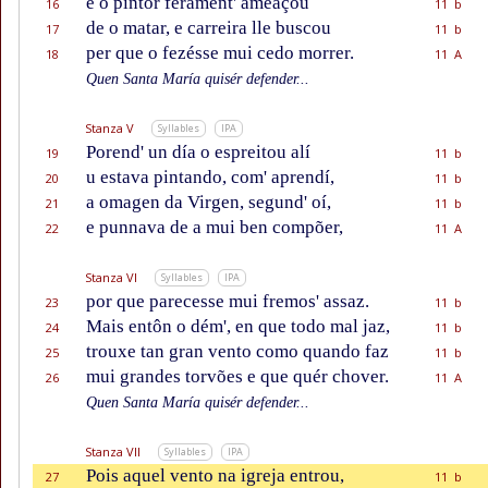
e o pintor fèrament' amẽaçou
16
11 b
de o matar, e carreira lle buscou
17
11 b
per que o fezésse mui cedo morrer.
18
11 A
Quen Santa María quisér defender...
Stanza V
Syllables
IPA
Porend' un día o espreitou alí
19
11 b
u estava pintando, com' aprendí,
20
11 b
a omagen da Virgen, segund' oí,
21
11 b
e punnava de a mui ben compõer,
22
11 A
Stanza VI
Syllables
IPA
por que parecesse mui fremos' assaz.
23
11 b
Mais entôn o dém', en que todo mal jaz,
24
11 b
trouxe tan gran vento como quando faz
25
11 b
mui grandes torvões e que quér chover.
26
11 A
Quen Santa María quisér defender...
Stanza VII
Syllables
IPA
Pois aquel vento na igreja entrou,
27
11 b