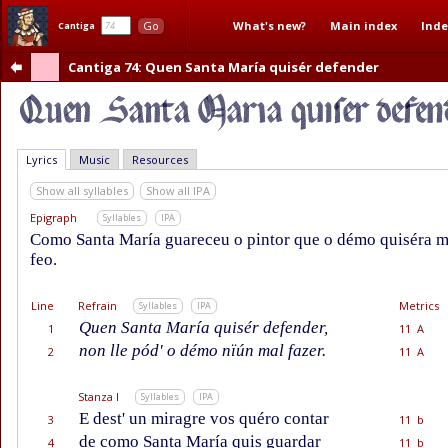
What's new?
Main index
Inde
Go
Cantiga
Cantiga 74
: Quen Santa María quisér defender
Lyrics
Music
Resources
Show all syllables
Show all IPA
Epigraph
Syllables
IPA
Como Santa María guareceu o pintor que o démo quiséra m
feo.
Line
Refrain
Metrics
Syllables
IPA
Quen Santa María quisér defender,
1
11 A
non lle pód' o démo nïún mal fazer.
2
11 A
Stanza I
Syllables
IPA
E dest' un miragre vos quéro contar
3
11 b
de como Santa María quis guardar
4
11 b