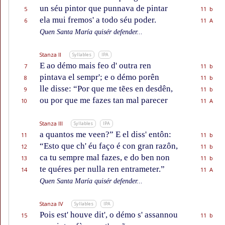
un séu pintor que punnava de pintar
5
11 b
ela mui fremos' a todo séu poder.
6
11 A
Quen Santa María quisér defender...
Stanza II
Syllables
IPA
E ao démo mais feo d' outra ren
7
11 b
pintava el sempr'; e o démo porên
8
11 b
lle disse: “Por que me tẽes en desdên,
9
11 b
ou por que me fazes tan mal parecer
10
11 A
Stanza III
Syllables
IPA
a quantos me veen?” E el diss' entôn:
11
11 b
“Esto que ch' éu faço é con gran razôn,
12
11 b
ca tu sempre mal fazes, e do ben non
13
11 b
te quéres per nulla ren entrameter.”
14
11 A
Quen Santa María quisér defender...
Stanza IV
Syllables
IPA
Pois est' houve dit', o démo s' assannou
15
11 b