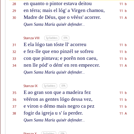
en quanto o pintor estava deitou
28
11 b
en térra; mais el lóg' a Virgen chamou,
29
11 b
Madre de Déus, que o vẽéss' acorrer.
30
11 A
Quen Santa María quisér defender...
Stanza VIII
Syllables
IPA
E ela lógo tan tóste ll' acorreu
31
11 b
e fez-lle que eno pinzél se sofreu
32
11 b
con que pintava; e porên non caeu,
33
11 b
nen lle pód' o dém' en ren empeecer.
34
11 A
Quen Santa María quisér defender...
Stanza IX
Syllables
IPA
E ao gran son que a madeira fez
35
11 b
vẽéron as gentes lógo dessa vez,
36
11 b
e viron o démo mais negro ca pez
37
11 b
fogir da igreja u s' ía perder.
38
11 A
Quen Santa María quisér defender...
Stanza X
Syllables
IPA