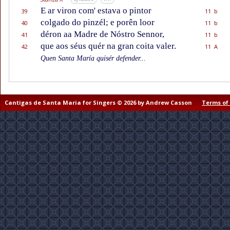
E ar viron com' estava o pintor
39
11 b
colgado do pinzél; e porên loor
40
11 b
déron aa Madre de Nóstro Sennor,
41
11 b
que aos séus quér na gran coita valer.
42
11 A
Quen Santa María quisér defender...
Cantigas de Santa Maria for Singers © 2026 by Andrew Casson
Terms of