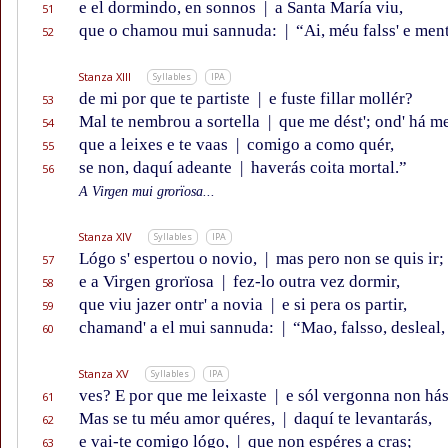
e el dormindo, en sonnos
|
a Santa María viu,
51
que o chamou mui sannuda:
|
“Ai, méu falss' e ment
52
Stanza XIII
Syllables
IPA
de mi por que te partiste
|
e fuste fillar mollér?
53
Mal te nembrou a sortella
|
que me dést'; ond' há m
54
que a leixes e te vaas
|
comigo a como quér,
55
se non, daquí adeante
|
haverás coita mortal.”
56
A Virgen mui grorïosa...
Stanza XIV
Syllables
IPA
Lógo s' espertou o novio,
|
mas pero non se quis ir;
57
e a Virgen grorïosa
|
fez-lo outra vez dormir,
58
que viu jazer ontr' a novia
|
e si pera os partir,
59
chamand' a el mui sannuda:
|
“Mao, falsso, desleal,
60
Stanza XV
Syllables
IPA
ves? E por que me leixaste
|
e sól vergonna non há
61
Mas se tu méu amor quéres,
|
daquí te levantarás,
62
e vai-te comigo lógo,
|
que non espéres a cras;
63