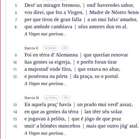
Dest' un miragre fremoso,
|
ond' haveredes sabor,
5
vos direi, que fez a Virgen,
|
Madre de Nóstro Senn
6
per que tirou de gran falla
|
a un mui falss' amador,
7
que amĩude cambiava
|
séus amores dun en al.
8
A Virgen mui grorïosa...
Stanza II
Syllables
IPA
Foi en térra d' Alemanna
|
que querían renovar
9
ũas gentes sa eigreja,
|
e porên foran tirar
10
a majestad' ende fóra,
|
que estava no altar,
11
e posérona na pórta
|
da praça, so o portal.
12
A Virgen mui grorïosa...
Stanza III
Syllables
IPA
En aquela praç' havía
|
un prado mui verd' assaz,
13
en que as gentes da térra
|
ían tẽer séu solaz
14
e jogavan à pelóta,
|
que é jógo de que praz
15
muit' a hómẽes mancebos
|
mais que outro jóg' atal.
16
A Virgen mui grorïosa...