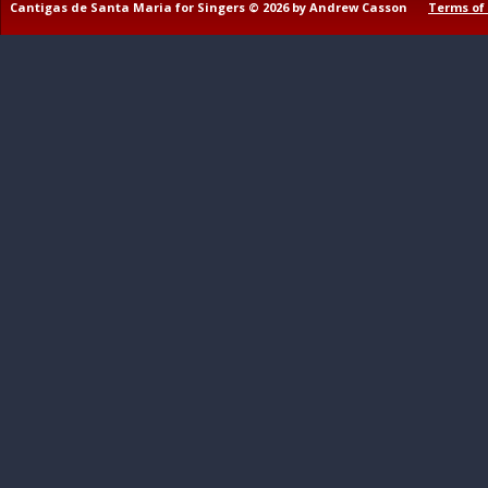
Cantigas de Santa Maria for Singers © 2026 by Andrew Casson
Terms of