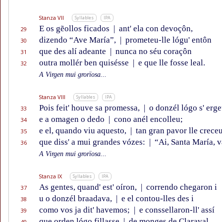
Stanza VII
Syllables
IPA
E os gẽollos ficados
|
ant' ela con devoçôn,
29
dizendo “Ave María”,
|
prometeu-lle lógu' entôn
30
que des alí adeante
|
nunca no séu coraçôn
31
outra mollér ben quisésse
|
e que lle fosse leal.
32
A Virgen mui grorïosa...
Stanza VIII
Syllables
IPA
Pois feit' houve sa promessa,
|
o donzél lógo s' erge
33
e a omagen o dedo
|
cono anél encolleu;
34
e el, quando viu aquesto,
|
tan gran pavor lle crece
35
que diss' a mui grandes vózes:
|
“Ai, Santa María, v
36
A Virgen mui grorïosa...
Stanza IX
Syllables
IPA
As gentes, quand' est' oíron,
|
correndo chegaron i
37
u o donzél braadava,
|
e el contou-lles des i
38
como vos ja dit' havemos;
|
e conssellaron-ll' assí
39
que orden lógo fillasse
|
de monges de Claraval.
40