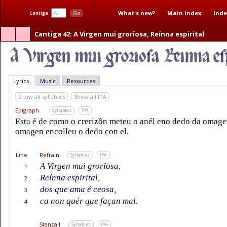
What's new?
Main index
Inde
Go
Cantiga
Cantiga 42
: A Virgen mui grorïosa, Reínna espirital
Lyrics
Music
Resources
Show all syllables
Show all IPA
Epigraph
Syllables
IPA
Esta é de como o crerizôn meteu o anél eno dedo da omagen
omagen encolleu o dedo con el.
Line
Refrain
Syllables
IPA
A Virgen mui grorïosa,
1
Reínna espirital,
2
dos que ama é ceosa,
3
ca non quér que façan mal.
4
Stanza I
Syllables
IPA