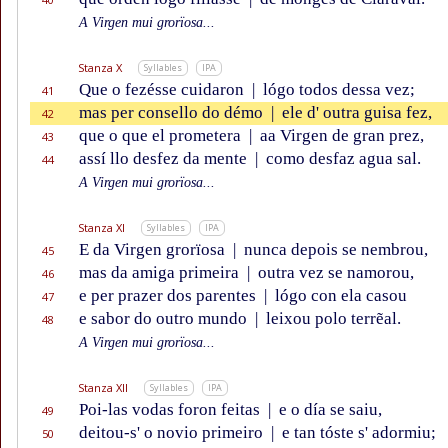
A Virgen mui grorïosa...
Stanza X
Syllables
IPA
Que o fezésse cuidaron
|
lógo todos dessa vez;
41
mas per consello do démo
|
ele d' outra guisa fez,
42
que o que el prometera
|
aa Virgen de gran prez,
43
assí llo desfez da mente
|
como desfaz agua sal.
44
A Virgen mui grorïosa...
Stanza XI
Syllables
IPA
E da Virgen grorïosa
|
nunca depois se nembrou,
45
mas da amiga primeira
|
outra vez se namorou,
46
e per prazer dos parentes
|
lógo con ela casou
47
e sabor do outro mundo
|
leixou polo terrẽal.
48
A Virgen mui grorïosa...
Stanza XII
Syllables
IPA
Poi-las vodas foron feitas
|
e o día se saiu,
49
deitou-s' o novio primeiro
|
e tan tóste s' adormiu;
50