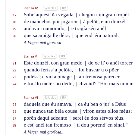
Stanza IV
Syllables
IPA
Sobr' aquest' ũa vegada
|
chegou i un gran tropél
17
de mancebos por jogaren
|
à pelót', e un donzél
18
andava i namorado,
|
e tragía séu anél
19
que sa amiga lle déra,
|
que end' éra natural.
20
A Virgen mui grorïosa...
Stanza V
Syllables
IPA
Este donzél, con gran medo
|
de xe ll' o anél torcer
21
quando feriss' a pelóta,
|
foi buscar u o põer
22
podéss'; e viu a omage
|
tan fremosa parecer,
23
e foi-llo meter no dedo,
|
dizend': “Hoi mais non m'
24
Stanza VI
Syllables
IPA
daquela que éu amava,
|
ca éu ben o jur' a Déus
25
que nunca tan béla cousa
|
viron estes ollos méus;
26
porên daquí adeante
|
serei éu dos sérvos téus,
27
e est' anél tan fremoso
|
ti dou porend' en sinal.”
28
A Virgen mui grorïosa...