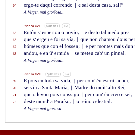
erge-te daquí correndo
|
e sal desta casa, sal!”
64
A Virgen mui grorïosa...
Stanza XVI
Syllables
IPA
Entôn s' espertou o novio,
|
e desto tal medo pres
65
que s' ergeu e foi sa vía,
|
que non chamou dous nen
66
hómẽes que con el fossen;
|
e per montes mais dun
67
andou, e en ũ' ermida
|
se meteu cab' un pinnal.
68
A Virgen mui grorïosa...
Stanza XVII
Syllables
IPA
E pois en toda sa vida,
|
per com' éu escrit' achei,
69
serviu a Santa María,
|
Madre do muit' alto Rei,
70
que o levou pois conssigo
|
per com' éu creo e sei,
71
deste mund' a Paraíso,
|
o reino celestïal.
72
A Virgen mui grorïosa...