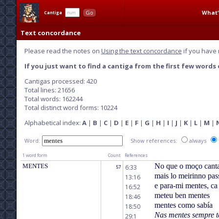
What'
Go
Cantiga
Text concordance
Please read the notes on
Using the text concordance
if you have 
If you just want to find a cantiga from the first few words o
Cantigas processed: 420
Total lines: 21656
Total words: 162244
Total distinct word forms: 10224
Alphabetical index:
A
|
B
|
C
|
D
|
E
|
F
|
G
|
H
|
I
|
J
|
K
|
L
|
M
|
Word:
Show references:
always
1 word form
Count
References
No que o moço cant
MENTES
6:33
57
mais lo meirinno pa
13:16
e para-mi mentes, ca
16:52
meteu ben mentes
18:46
mentes como sabía
18:50
Nas mentes sempre t
29:1