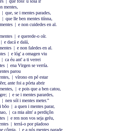
tes
|
que foss' u soía ir
on mentes,
n
|
que, se i mentes parades,
,
|
que lle ben mentes tiínna,
i mentes
|
e non cuidedes en al.
 mentes
|
e querede-o oír.
|
e dacá e dalá,
 mentes
|
e non faledes en al.
ntes
|
e lóg' a omagen viu
,
|
ca éu ant' a ti verrei
tes
|
ena Virgen se verría.
entes parou
entes,
|
vírono en pé estar
er, ante foi a pórta abrir
 mentes,
|
e pois que a ben catou,
gre;
|
e se i mentes parardes,
s
|
nen sól i mentes meter.”
ui bõo
|
a quen i mentes parar,
mao,
|
ca mia alm' a perdiçôn
ntes
|
e ren non vos seja gréu,
entes
|
terrá-o por pïadoso
que cômia,
|
e a nós mentes parade