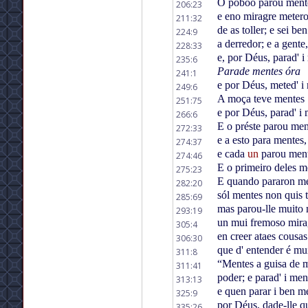
O póboo parou men
206:23
e eno miragre meter
211:32
de as toller; e sei be
224:9
a derredor; e a gente
228:33
e, por Déus, parad' 
235:6
Parade mentes óra
241:1
e por Déus, meted' i
249:6
A moça teve mentes
251:75
e por Déus, parad' i
266:6
E o préste parou me
272:33
e a esto para mentes
274:37
e cada
un
parou men
274:46
E o primeiro deles m
275:23
E quando pararon m
282:20
sól mentes non quis tẽ
285:69
mas parou-lle muito
293:19
un mui fremoso mira
305:4
en creer ataes cousa
306:30
que d' entender é m
311:8
“Mentes a guisa de 
311:41
poder; e parad' i me
313:13
e quen parar i ben m
325:9
por Déus, dade-lle 
335:26