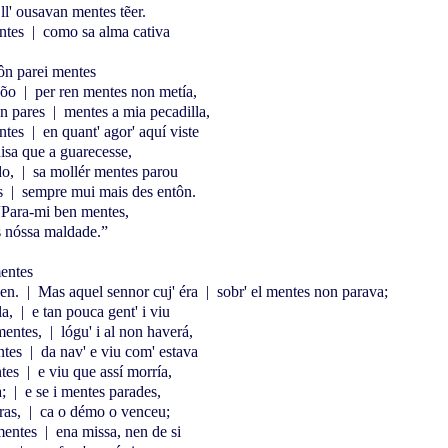
ll' ousavan mentes tẽer.
ntes
|
como sa alma cativa
ôn parei mentes
bõo
|
per ren mentes non metía,
on pares
|
mentes a mia pecadilla,
entes
|
en quant' agor' aquí viste
isa que a guarecesse,
do,
|
sa mollér mentes parou
s
|
sempre mui mais des entôn.
 “Para-mi ben mentes,
s nóssa maldade.”
,
entes
sen.
|
Mas aquel sennor cuj' éra
|
sobr' el mentes non parava;
la,
|
e tan pouca gent' i viu
mentes,
|
lógu' i al non haverá,
ntes
|
da nav' e viu com' estava
ntes
|
e viu que assí morría,
a;
|
e se i mentes parades,
ras,
|
ca o démo o venceu;
mentes
|
ena missa, nen de si