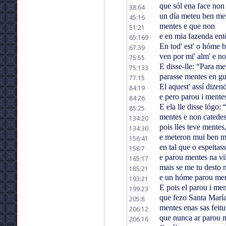
que sól ena face non 
38:64
un día meteu ben me
45:16
mentes e que non
51:21
e en mia fazenda ent
65:169
En tod' est' o hóme 
67:39
ven por mi' alm' e n
75:55
E disse-lle: “Para m
75:133
parasse mentes en gu
77:15
El aquest' assí dizen
84:19
e pero parou i mente
84:26
E ela lle disse lógo:
85:25
mentes e non catede
134:20
pois lles teve mentes
134:30
e meteron mui ben m
156:41
en tal que o espeitas
158:7
e parou mentes na vi
165:17
mais se me tu desto 
185:21
e un hóme parou me
193:21
E pois el parou i me
199:23
que fezo Santa Marí
205:8
mentes enas sas feitu
206:12
que nunca ar parou 
206:16