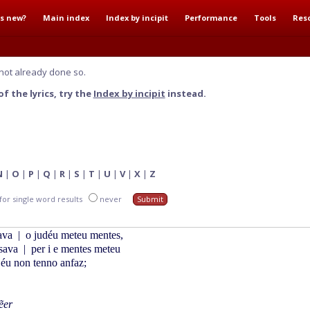
s new?
Main index
Index by incipit
Performance
Tools
Res
not already done so.
f the lyrics, try the
Index by incipit
instead.
N
|
O
|
P
|
Q
|
R
|
S
|
T
|
U
|
V
|
X
|
Z
for single word results
never
ava
|
o judéu meteu mentes,
ssava
|
per i e mentes meteu
 éu non tenno anfaz;
ẽer