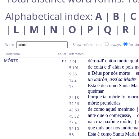
Alphabetical index:
A
|
B
|
C
|
L
|
M
|
N
|
O
|
P
|
Q
|
R
Word:
Show references:
always
for si
1 word form
Count
References
déron-ll' entôn mórte qual
MÓRTE
4:91
116
de coita e d' afán e pois m
5:101
u Déus por nós mórte
|
en
9:38
un ladrôn, assí sa Madre
13:2
Esta é de como Santa Mar
17
queimar.
Porque tal mórte foi morre
24:18
mórte prenderías
32:36
de como aquel meninno
|
43:60
ante que o começasse,
|
d
45:32
na cruz paxôn e mórte,
|
47:8
que quis por nós mórte na
52:10
Esta é como Santa María f
56