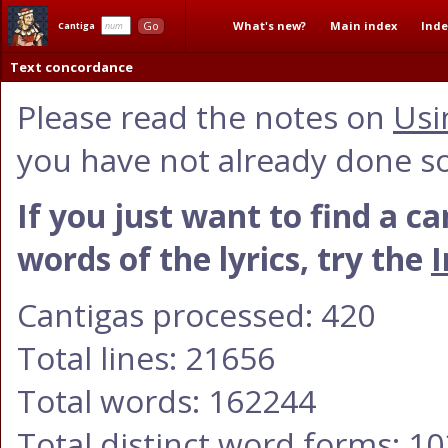
What's new?
Main index
Inde
Go
Cantiga
Text concordance
Please read the notes on
Usi
you have not already done so
If you just want to find a c
words of the lyrics, try the
I
Cantigas processed: 420
Total lines: 21656
Total words: 162244
Total distinct word forms: 1