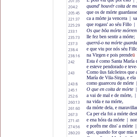
201:35
quand' houvér coita de m
204:2
que os de mórte guardass
205:45
ca a mórte ja vencera
|
sa
221:37
que rogass' ao séu Fillo
|
225:29
Os que bõa mórte mórre
233:1
lle fez ben sentir a mórte;
235:73
querrá-o na mórte guard
237:3
e que viu por nós séu Fill
238:4
na Virgen e pois prende
ü
238:16
Esta é como Santa María d
242
e esteve pendorado e teve
Como ũus falcõeiros que a
243
María de Vila-Sirga, e ela
como guareceu de mórte
243:8
O que en coita de mórte
|
245:1
a vai de mal e de mórte,
|
252:6
na vida e na mórte,
260:13
da mórte dela, e maravilla
261:60
Ca per ela foi a mórte des
267:3
e ena hóra da mórte
|
nono
271:41
e porên me diss' a mórte
|
274:56
que, quando for que mia 
280:20