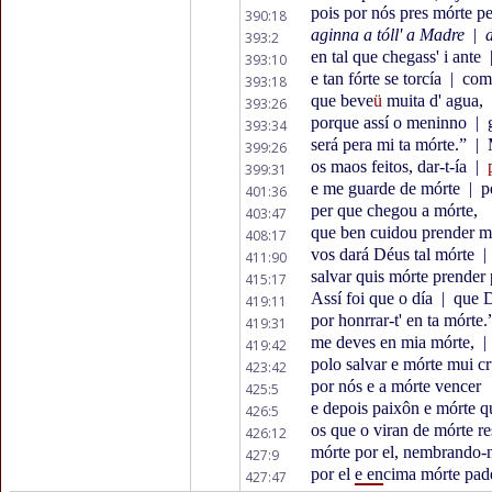
pois por nós pres mórte p
390:18
aginna a tóll' a Madre
|
d
393:2
en tal que chegass' i ante
393:10
e tan fórte se torcía
|
come
393:18
que beve
ü
muita d' agua,
393:26
porque assí o meninno
|
g
393:34
será pera mi ta mórte.”
|
M
399:26
os maos feitos, dar-t-ía
|
399:31
e me guarde de mórte
|
pe
401:36
per que chegou a mórte,
403:47
que ben cuidou prender m
408:17
vos dará Déus tal mórte
|
411:90
salvar quis mórte prender 
415:17
Assí foi que o día
|
que D
419:11
por honrrar-t' en ta mórte
419:31
me deves en mia mórte,
|
419:42
polo salvar e mórte mui cr
423:42
por nós e a mórte vencer
425:5
e depois paixôn e mórte q
426:5
os que o viran de mórte re
426:12
mórte por el, nembrando-n
427:9
por el
e en
cima mórte pad
427:47