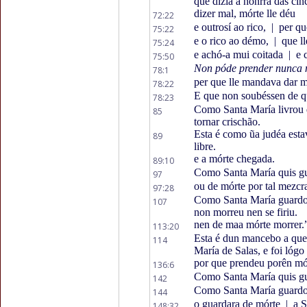
que dizía a honrra das cin
dizer mal, mórte lle déu
72:22
e outrosí ao rico,
|
per qu
75:22
e o rico ao démo,
|
que ll
75:24
e achó-a mui coitada
|
e 
75:50
Non póde prender nunca 
78:1
per que lle mandava dar m
78:22
E que non soubéssen de qu
78:23
Como Santa María livrou de
85
tornar crischão.
Esta é como ũa judéa esta
89
libre.
e a mórte chegada.
89:10
Como Santa María quis gu
97
ou de mórte por tal mezcr
97:28
Como Santa María guardou
107
non morreu nen se firiu.
nen de maa mórte morrer.
113:20
Esta é dun mancebo a que
114
María de Salas, e foi lógo
por que prendeu porên mór
136:6
Como Santa María quis gua
142
Como Santa María guardou
144
o guardara de mórte
|
a S
148:32