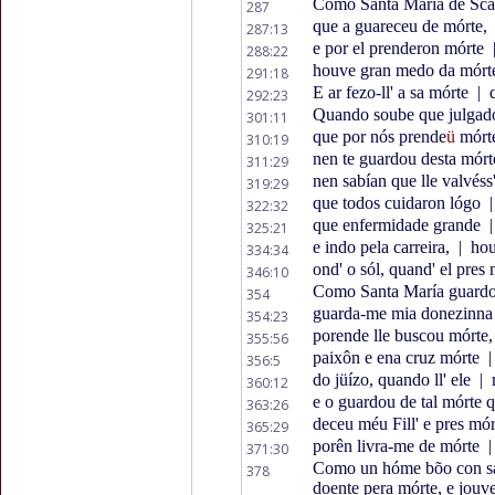
Como Santa María de Scala
287
que a guareceu de mórte,
287:13
e por el prenderon mórte
288:22
houve gran medo da mórt
291:18
E ar fezo-ll' a sa mórte
|
q
292:23
Quando soube que julga
301:11
que por nós prende
ü
mórt
310:19
nen te guardou desta mórt
311:29
nen sabían que lle valvéss
319:29
que todos cuidaron lógo
|
322:32
que enfermidade grande
|
325:21
e indo pela carreira,
|
hou
334:34
ond' o sól, quand' el pres
346:10
Como Santa María guardou
354
guarda-me mia donezinn
354:23
porende lle buscou mórte
355:56
paixôn e ena cruz mórte
|
356:5
do jüízo, quando ll' ele
|
m
360:12
e o guardou de tal mórte 
363:26
deceu méu Fill' e pres mó
365:29
porên livra-me de mórte
|
371:30
Como un hóme bõo con sa m
378
doente pera mórte, e jouve