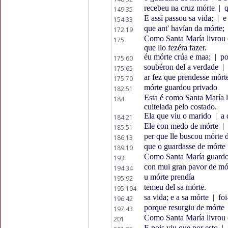
recebeu na cruz mórte
|
q
149:35
E assí passou sa vida;
|
e 
154:33
que ant' havían da mórte;
172:19
Como Santa María livrou 
175
que llo fezéra fazer.
éu mórte crúa e maa;
|
po
175:60
soubéron del a verdade
|
175:65
ar fez que prendesse mór
175:70
mórte guardou privado
182:51
Esta é como Santa María l
184
cuitelada pelo costado.
Ela que viu o marido
|
a 
184:21
Ele con medo de mórte
|
185:51
per que lle buscou mórte 
186:13
que o guardasse de mórte
189:10
Como Santa María guardou
193
con mui gran pavor de mó
194:34
u mórte prendía
195:92
temeu del sa mórte.
195:104
sa vida; e a sa mórte
|
foi
196:42
porque resurgiu de mórte
197:43
Como Santa María livrou d
201
E pois viu que por esto
|